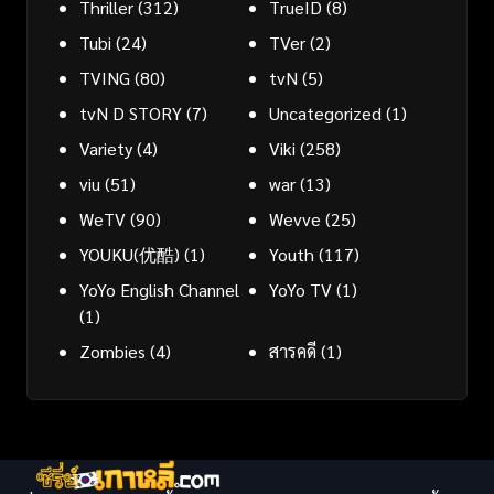
Thriller
(312)
TrueID
(8)
Tubi
(24)
TVer
(2)
TVING
(80)
tvN
(5)
tvN D STORY
(7)
Uncategorized
(1)
Variety
(4)
Viki
(258)
viu
(51)
war
(13)
WeTV
(90)
Wevve
(25)
YOUKU(优酷)
(1)
Youth
(117)
YoYo English Channel
YoYo TV
(1)
(1)
Zombies
(4)
สารคดี
(1)