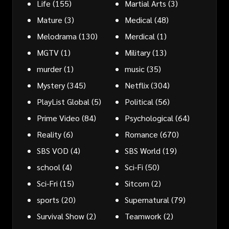
Life
(155)
Martial Arts
(3)
Mature
(3)
Medical
(48)
Melodrama
(130)
Merdical
(1)
MGTV
(1)
Military
(13)
murder
(1)
music
(35)
Mystery
(345)
Netflix
(304)
PlayList Global
(5)
Political
(56)
Prime Video
(84)
Psychological
(64)
Reality
(6)
Romance
(670)
SBS VOD
(4)
SBS World
(19)
school
(4)
Sci-Fi
(50)
Sci-Fri
(15)
Sitcom
(2)
sports
(20)
Supernatural
(79)
Survival Show
(2)
Teamwork
(2)