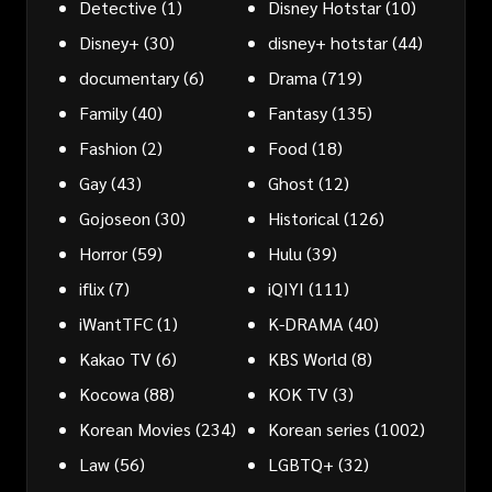
Detective
(1)
Disney Hotstar
(10)
Disney+
(30)
disney+ hotstar
(44)
documentary
(6)
Drama
(719)
Family
(40)
Fantasy
(135)
Fashion
(2)
Food
(18)
Gay
(43)
Ghost
(12)
Gojoseon
(30)
Historical
(126)
Horror
(59)
Hulu
(39)
iflix
(7)
iQIYI
(111)
iWantTFC
(1)
K-DRAMA
(40)
Kakao TV
(6)
KBS World
(8)
Kocowa
(88)
KOK TV
(3)
Korean Movies
(234)
Korean series
(1002)
Law
(56)
LGBTQ+
(32)