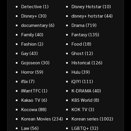
Detective
(1)
Disney Hotstar
(10)
Disney+
(30)
disney+ hotstar
(44)
documentary
(6)
Drama
(719)
Family
(40)
Fantasy
(135)
Fashion
(2)
Food
(18)
Gay
(43)
Ghost
(12)
Gojoseon
(30)
Historical
(126)
Horror
(59)
Hulu
(39)
iflix
(7)
iQIYI
(111)
iWantTFC
(1)
K-DRAMA
(40)
Kakao TV
(6)
KBS World
(8)
Kocowa
(88)
KOK TV
(3)
Korean Movies
(234)
Korean series
(1002)
Law
(56)
LGBTQ+
(32)