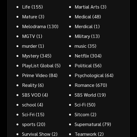
Life
(155)
Martial Arts
(3)
Mature
(3)
Medical
(48)
Melodrama
(130)
Merdical
(1)
MGTV
(1)
Military
(13)
murder
(1)
music
(35)
Mystery
(345)
Netflix
(304)
PlayList Global
(5)
Political
(56)
Prime Video
(84)
Psychological
(64)
Reality
(6)
Romance
(670)
SBS VOD
(4)
SBS World
(19)
school
(4)
Sci-Fi
(50)
Sci-Fri
(15)
Sitcom
(2)
sports
(20)
Supernatural
(79)
Survival Show
(2)
Teamwork
(2)