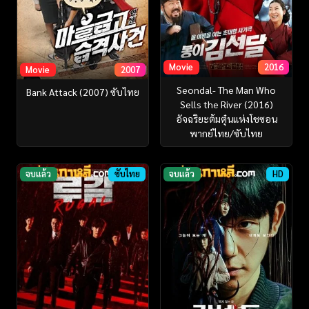
Movie
2016
Movie
2007
Seondal- The Man Who
Bank Attack (2007) ซับไทย
Sells the River (2016)
อัจฉริยะต้มตุ๋นแห่งโชซอน
พากย์ไทย/ซับไทย
จบแล้ว
ซับไทย
จบแล้ว
HD