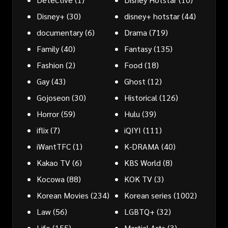
Disney+
(30)
disney+ hotstar
(44)
documentary
(6)
Drama
(719)
Family
(40)
Fantasy
(135)
Fashion
(2)
Food
(18)
Gay
(43)
Ghost
(12)
Gojoseon
(30)
Historical
(126)
Horror
(59)
Hulu
(39)
iflix
(7)
iQIYI
(111)
iWantTFC
(1)
K-DRAMA
(40)
Kakao TV
(6)
KBS World
(8)
Kocowa
(88)
KOK TV
(3)
Korean Movies
(234)
Korean series
(1002)
Law
(56)
LGBTQ+
(32)
Life
(155)
Martial Arts
(3)