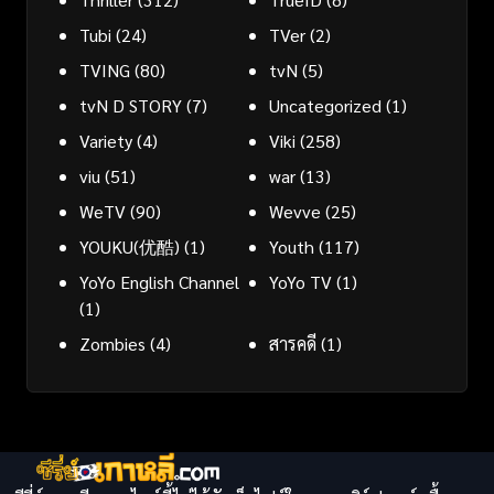
Tubi
(24)
TVer
(2)
TVING
(80)
tvN
(5)
tvN D STORY
(7)
Uncategorized
(1)
Variety
(4)
Viki
(258)
viu
(51)
war
(13)
WeTV
(90)
Wevve
(25)
YOUKU(优酷)
(1)
Youth
(117)
YoYo English Channel
YoYo TV
(1)
(1)
Zombies
(4)
สารคดี
(1)