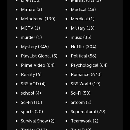
Mature
(3)
Medical
(48)
Melodrama
(130)
Merdical
(1)
MGTV
(1)
Military
(13)
murder
(1)
music
(35)
Mystery
(345)
Netflix
(304)
PlayList Global
(5)
Political
(56)
Prime Video
(84)
Psychological
(64)
Reality
(6)
Romance
(670)
SBS VOD
(4)
SBS World
(19)
school
(4)
Sci-Fi
(50)
Sci-Fri
(15)
Sitcom
(2)
sports
(20)
Supernatural
(79)
Survival Show
(2)
Teamwork
(2)
Thriller
(312)
TrueID
(8)