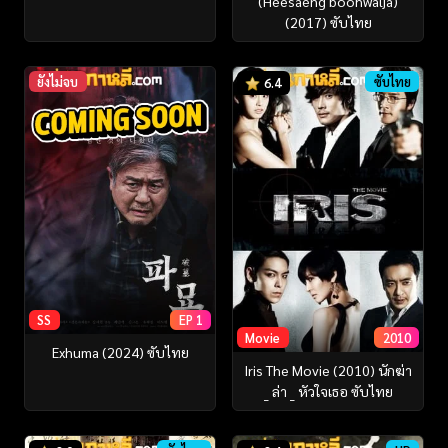
(Heesaeng boohwalja)
(2017) ซับไทย
ยังไม่จบ
ซับไทย
6.4
SS
EP 1
Movie
2010
Exhuma (2024) ซับไทย
Iris The Movie (2010) นักฆ่า
_ ล่า _ หัวใจเธอ ซับไทย