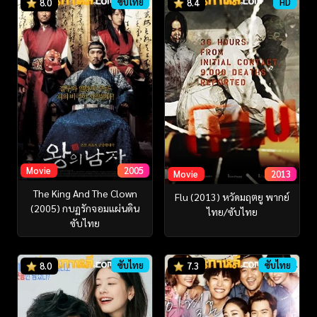
ซับไทย
HD
8.0
8.4
Movie
2005
Movie
2013
The King And The Clown
Flu (2013) หวัดมฤตยู พากย์
(2005) กบฏรักจอมแผ่นดิน
ไทย/ซับไทย
ซับไทย
ซับไทย
ซับไทย
8.0
7.3