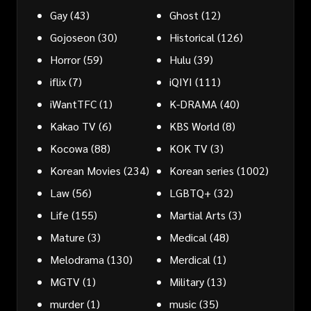
Gay
(43)
Ghost
(12)
Gojoseon
(30)
Historical
(126)
Horror
(59)
Hulu
(39)
iflix
(7)
iQIYI
(111)
iWantTFC
(1)
K-DRAMA
(40)
Kakao TV
(6)
KBS World
(8)
Kocowa
(88)
KOK TV
(3)
Korean Movies
(234)
Korean series
(1002)
Law
(56)
LGBTQ+
(32)
Life
(155)
Martial Arts
(3)
Mature
(3)
Medical
(48)
Melodrama
(130)
Merdical
(1)
MGTV
(1)
Military
(13)
murder
(1)
music
(35)