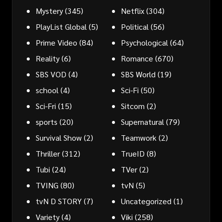
Mystery
(345)
Netflix
(304)
PlayList Global
(5)
Political
(56)
Prime Video
(84)
Psychological
(64)
Reality
(6)
Romance
(670)
SBS VOD
(4)
SBS World
(19)
school
(4)
Sci-Fi
(50)
Sci-Fri
(15)
Sitcom
(2)
sports
(20)
Supernatural
(79)
Survival Show
(2)
Teamwork
(2)
Thriller
(312)
TrueID
(8)
Tubi
(24)
TVer
(2)
TVING
(80)
tvN
(5)
tvN D STORY
(7)
Uncategorized
(1)
Variety
(4)
Viki
(258)