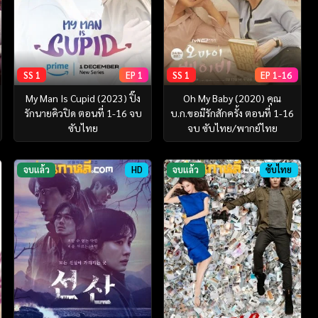
SS 1
EP 1
SS 1
EP 1-16
My Man Is Cupid (2023) ปิ๊ง
Oh My Baby (2020) คุณ
รักนายคิวปิด ตอนที่ 1-16 จบ
บ.ก.ขอมีรักสักครั้ง ตอนที่ 1-16
ซับไทย
จบ ซับไทย/พากย์ไทย
จบแล้ว
HD
จบแล้ว
ซับไทย