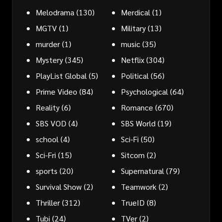
Melodrama
(130)
Merdical
(1)
MGTV
(1)
Military
(13)
murder
(1)
music
(35)
Mystery
(345)
Netflix
(304)
PlayList Global
(5)
Political
(56)
Prime Video
(84)
Psychological
(64)
Reality
(6)
Romance
(670)
SBS VOD
(4)
SBS World
(19)
school
(4)
Sci-Fi
(50)
Sci-Fri
(15)
Sitcom
(2)
sports
(20)
Supernatural
(79)
Survival Show
(2)
Teamwork
(2)
Thriller
(312)
TrueID
(8)
Tubi
(24)
TVer
(2)