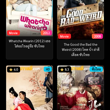
Movie
2012
Movie
2008
Whatcha Wearin (2012) เธอ
The Good the Bad the
ใส่อะไรอยู่จ๊ะ ซับไทย
Weird (2008) โหด บ้า ล่าดี
เดือด ซับไทย
HD
ซับไทย
6.0
8.3