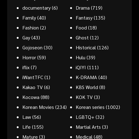
documentary
(6)
Drama
(719)
Family
(40)
Fantasy
(135)
Fashion
(2)
Food
(18)
Gay
(43)
Ghost
(12)
Gojoseon
(30)
Historical
(126)
Horror
(59)
Hulu
(39)
iflix
(7)
iQIYI
(111)
iWantTFC
(1)
K-DRAMA
(40)
Kakao TV
(6)
KBS World
(8)
Kocowa
(88)
KOK TV
(3)
Korean Movies
(234)
Korean series
(1002)
Law
(56)
LGBTQ+
(32)
Life
(155)
Martial Arts
(3)
Mature
(3)
Medical
(48)