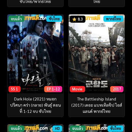
ซับไทย/พากย์ไทย
ไทย
จบแล้ว
ซับไทย
พากย์ไทย
8.3
SS 1
EP 1-12
Movie
2017
Dark Hole (2021) หมอก
The Battleship Island
ปริศนา คร่า (กลาย) พันธุ์ ตอน
(2017) เดอะ แบทเทิลชิป ไอส์
ที่ 1-12 จบ ซับไทย
แลนด์ พากย์ไทย
จบแล้ว
HD
จบแล้ว
ซับไทย