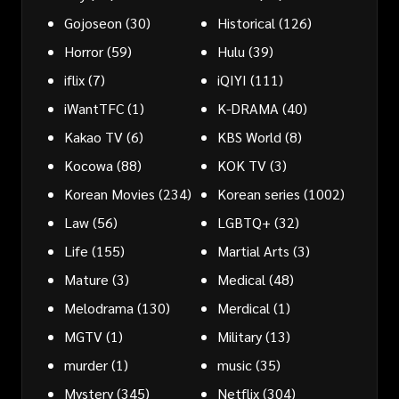
Gojoseon
(30)
Historical
(126)
Horror
(59)
Hulu
(39)
iflix
(7)
iQIYI
(111)
iWantTFC
(1)
K-DRAMA
(40)
Kakao TV
(6)
KBS World
(8)
Kocowa
(88)
KOK TV
(3)
Korean Movies
(234)
Korean series
(1002)
Law
(56)
LGBTQ+
(32)
Life
(155)
Martial Arts
(3)
Mature
(3)
Medical
(48)
Melodrama
(130)
Merdical
(1)
MGTV
(1)
Military
(13)
murder
(1)
music
(35)
Mystery
(345)
Netflix
(304)