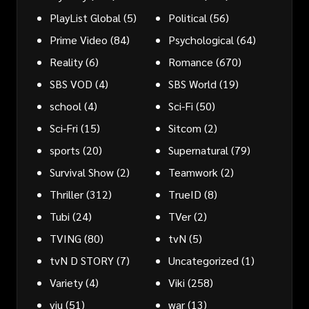
PlayList Global
(5)
Political
(56)
Prime Video
(84)
Psychological
(64)
Reality
(6)
Romance
(670)
SBS VOD
(4)
SBS World
(19)
school
(4)
Sci-Fi
(50)
Sci-Fri
(15)
Sitcom
(2)
sports
(20)
Supernatural
(79)
Survival Show
(2)
Teamwork
(2)
Thriller
(312)
TrueID
(8)
Tubi
(24)
TVer
(2)
TVING
(80)
tvN
(5)
tvN D STORY
(7)
Uncategorized
(1)
Variety
(4)
Viki
(258)
viu
(51)
war
(13)