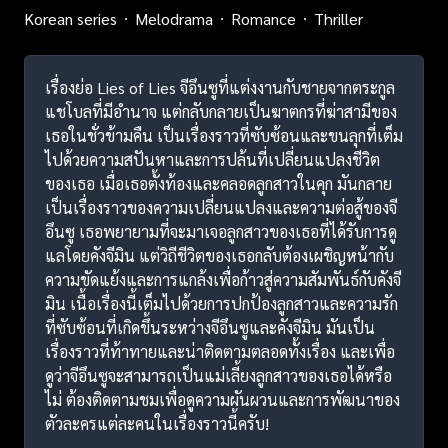
Korean series
Melodrama
Romance
Thriller
เรื่องย่อ Lies of Lies จีอึนซูที่แต่งงานกับชายจากตระกูล
แชโบลที่มีอำนาจ แต่กลับกลายเป็นฆาตกรที่ฆ่าสามีของ
เธอในชั่วข้ามคืน เป็นเรื่องราวที่ซับซ้อนและขนลุกที่เต็ม
ไปด้วยความสปันหาและการปล้นที่เปลี่ยนแปลงชีวิต
ของเธอ เมื่อเธอตั้งท้องและคลอดลูกสาวในคุก มันกลาย
เป็นเรื่องราวของความเปลี่ยนแปลงและความต่อสู้ของจี
อึนซู เธอพยายามที่จะมาเจอลูกสาวของเธอที่ได้รับการดู
แลโดยคังจีมิน แต่วิถีชีวิตของเธอกลับต้องเผชิญหน้ากับ
ความขัดแย้งและการแกล้งเพื่อก้าวสู่ความสัมพันธ์กับคังจี
มิน เนื้อเรื่องนี้เต็มไปด้วยการปกป้องลูกสาวและความรัก
ที่ซับซ้อนที่เกิดขึ้นระหว่างจีอึนซูและคังจีมิน มันเป็น
เรื่องราวที่ท้าทายและน่าติดตามตลอดทั้งเรื่อง และเพื่อ
ดูว่าจีอึนซูจะสามารถเป็นแม่เลี้ยงลูกสาวของเธอได้หรือ
ไม่ ต้องติดตามชมเพื่อดูความผันผวนและการพัฒนาของ
ตัวละครแต่ละคนในเรื่องราวนี้ครับ!