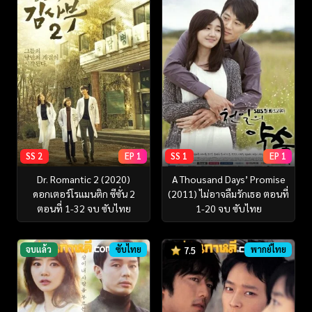
SS 2
EP 1
SS 1
EP 1
Dr. Romantic 2 (2020)
A Thousand Days’ Promise
ดอกเตอร์โรแมนติก ซีซั่น 2
(2011) ไม่อาจลืมรักเธอ ตอนที่
ตอนที่ 1-32 จบ ซับไทย
1-20 จบ ซับไทย
จบแล้ว
ซับไทย
พากย์ไทย
7.5