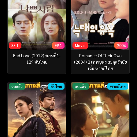
SS 1
EP 1
Movie
2004
Bad Love (2019) ตอนที่1-
Romance Of Their Own
129 ซับไทย
(2004) 2 เทพบุตร สะดุดรักยัย
เฉิ่ม พากย์ไทย
จบแล้ว
ซับไทย
จบแล้ว
พากย์ไทย