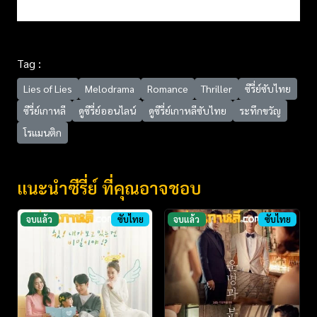
Tag :
Lies of Lies
Melodrama
Romance
Thriller
ซีรี่ย์ซับไทย
ซีรี่ย์เกาหลี
ดูซีรี่ย์ออนไลน์
ดูซีรี่ย์เกาหลีซับไทย
ระทึกขวัญ
โรแมนติก
แนะนำซีรี่ย์ ที่คุณอาจชอบ
จบแล้ว
ซับไทย
จบแล้ว
ซับไทย