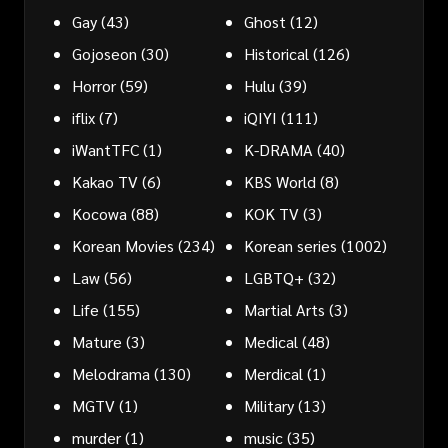
Gay
(43)
Ghost
(12)
Gojoseon
(30)
Historical
(126)
Horror
(59)
Hulu
(39)
iflix
(7)
iQIYI
(111)
iWantTFC
(1)
K-DRAMA
(40)
Kakao TV
(6)
KBS World
(8)
Kocowa
(88)
KOK TV
(3)
Korean Movies
(234)
Korean series
(1002)
Law
(56)
LGBTQ+
(32)
Life
(155)
Martial Arts
(3)
Mature
(3)
Medical
(48)
Melodrama
(130)
Merdical
(1)
MGTV
(1)
Military
(13)
murder
(1)
music
(35)