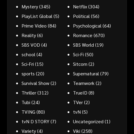
Mystery
(345)
Netflix
(304)
PlayList Global
(5)
Political
(56)
Prime Video
(84)
Psychological
(64)
Reality
(6)
Romance
(670)
SBS VOD
(4)
SBS World
(19)
school
(4)
Sci-Fi
(50)
Sci-Fri
(15)
Sitcom
(2)
sports
(20)
Supernatural
(79)
Survival Show
(2)
Teamwork
(2)
Thriller
(312)
TrueID
(8)
Tubi
(24)
TVer
(2)
TVING
(80)
tvN
(5)
tvN D STORY
(7)
Uncategorized
(1)
Variety
(4)
Viki
(258)