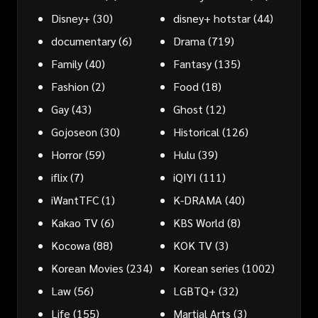
Disney+
(30)
disney+ hotstar
(44)
documentary
(6)
Drama
(719)
Family
(40)
Fantasy
(135)
Fashion
(2)
Food
(18)
Gay
(43)
Ghost
(12)
Gojoseon
(30)
Historical
(126)
Horror
(59)
Hulu
(39)
iflix
(7)
iQIYI
(111)
iWantTFC
(1)
K-DRAMA
(40)
Kakao TV
(6)
KBS World
(8)
Kocowa
(88)
KOK TV
(3)
Korean Movies
(234)
Korean series
(1002)
Law
(56)
LGBTQ+
(32)
Life
(155)
Martial Arts
(3)