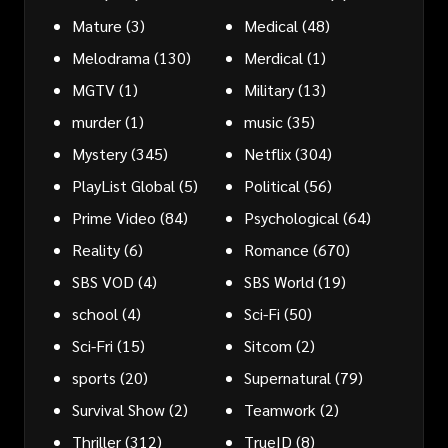
Mature
(3)
Medical
(48)
Melodrama
(130)
Merdical
(1)
MGTV
(1)
Military
(13)
murder
(1)
music
(35)
Mystery
(345)
Netflix
(304)
PlayList Global
(5)
Political
(56)
Prime Video
(84)
Psychological
(64)
Reality
(6)
Romance
(670)
SBS VOD
(4)
SBS World
(19)
school
(4)
Sci-Fi
(50)
Sci-Fri
(15)
Sitcom
(2)
sports
(20)
Supernatural
(79)
Survival Show
(2)
Teamwork
(2)
Thriller
(312)
TrueID
(8)