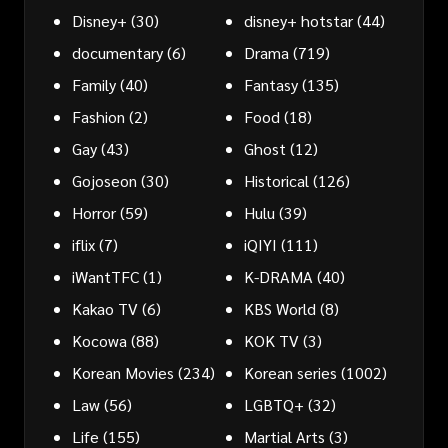
Disney+
(30)
disney+ hotstar
(44)
documentary
(6)
Drama
(719)
Family
(40)
Fantasy
(135)
Fashion
(2)
Food
(18)
Gay
(43)
Ghost
(12)
Gojoseon
(30)
Historical
(126)
Horror
(59)
Hulu
(39)
iflix
(7)
iQIYI
(111)
iWantTFC
(1)
K-DRAMA
(40)
Kakao TV
(6)
KBS World
(8)
Kocowa
(88)
KOK TV
(3)
Korean Movies
(234)
Korean series
(1002)
Law
(56)
LGBTQ+
(32)
Life
(155)
Martial Arts
(3)