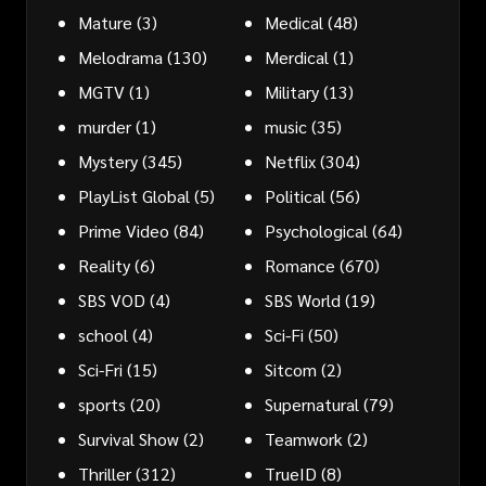
Mature
(3)
Medical
(48)
Melodrama
(130)
Merdical
(1)
MGTV
(1)
Military
(13)
murder
(1)
music
(35)
Mystery
(345)
Netflix
(304)
PlayList Global
(5)
Political
(56)
Prime Video
(84)
Psychological
(64)
Reality
(6)
Romance
(670)
SBS VOD
(4)
SBS World
(19)
school
(4)
Sci-Fi
(50)
Sci-Fri
(15)
Sitcom
(2)
sports
(20)
Supernatural
(79)
Survival Show
(2)
Teamwork
(2)
Thriller
(312)
TrueID
(8)