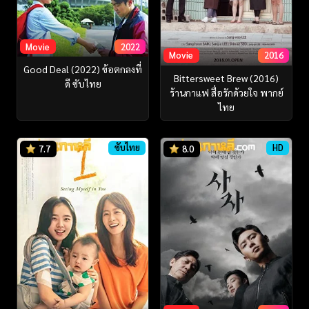
Movie
2022
Movie
2016
Good Deal (2022) ข้อตกลงที่
Bittersweet Brew (2016)
ดี ซับไทย
ร้านกาแฟ สื่อรักด้วยใจ พากย์
ไทย
ซับไทย
HD
7.7
8.0