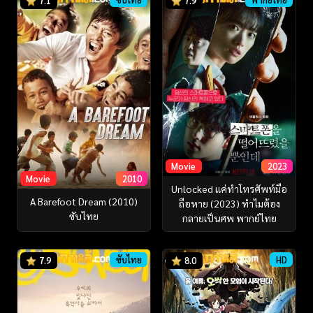
7.1
7.9
Movie
2023
Movie
2010
Unlocked แค่ทำโทรศัพท์มือ
A Barefoot Dream (2010)
ถือหาย (2023) ทำไมต้อง
ซับไทย
กลายเป็นศพ พากย์ไทย
ซับไทย
HD
7.9
8.0