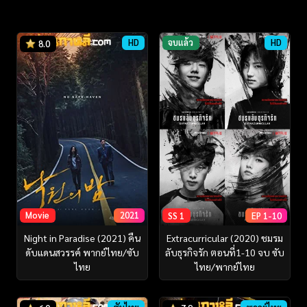
HD
จบแล้ว
HD
8.0
Movie
2021
SS 1
EP 1-10
Night in Paradise (2021) คืน
Extracurricular (2020) ชมรม
ดับแดนสวรรค์ พากย์ไทย/ซับ
ลับธุรกิจรัก ตอนที่1-10 จบ ซับ
ไทย
ไทย/พากย์ไทย