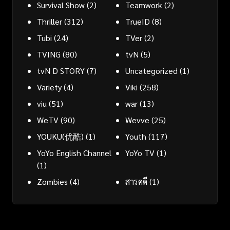
Survival Show
(2)
Teamwork
(2)
Thriller
(312)
TrueID
(8)
Tubi
(24)
TVer
(2)
TVING
(80)
tvN
(5)
tvN D STORY
(7)
Uncategorized
(1)
Variety
(4)
Viki
(258)
viu
(51)
war
(13)
WeTV
(90)
Wevve
(25)
YOUKU(优酷)
(1)
Youth
(117)
YoYo English Channel
YoYo TV
(1)
(1)
Zombies
(4)
สารคดี
(1)