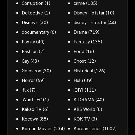
Corruption
(1)
crime
(105)
Detective
(1)
Disney Hotstar
(10)
Disney+
(30)
disney+ hotstar
(44)
documentary
(6)
Drama
(719)
Family
(40)
Fantasy
(135)
Fashion
(2)
Food
(18)
Gay
(43)
Ghost
(12)
Gojoseon
(30)
Historical
(126)
Horror
(59)
Hulu
(39)
iflix
(7)
iQIYI
(111)
iWantTFC
(1)
K-DRAMA
(40)
Kakao TV
(6)
KBS World
(8)
Kocowa
(88)
KOK TV
(3)
Korean Movies
(234)
Korean series
(1002)