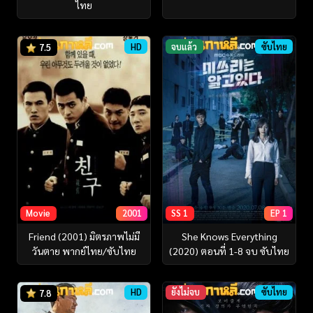
ไทย
HD
จบแล้ว
ซับไทย
7.5
SS 1
EP 1
Movie
2001
She Knows Everything
Friend (2001) มิตรภาพไม่มี
(2020) ตอนที่ 1-8 จบ ซับไทย
วันตาย พากย์ไทย/ซับไทย
HD
ยังไม่จบ
ซับไทย
7.8