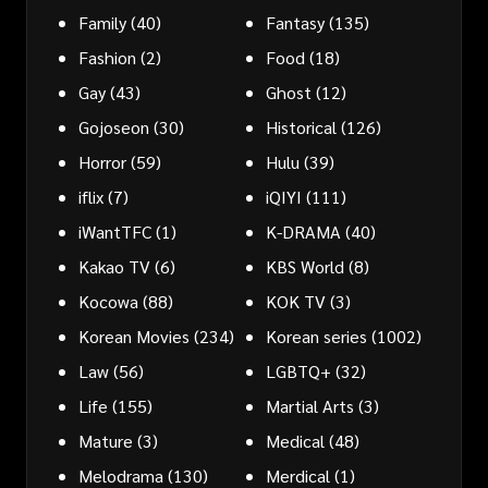
Family
(40)
Fantasy
(135)
Fashion
(2)
Food
(18)
Gay
(43)
Ghost
(12)
Gojoseon
(30)
Historical
(126)
Horror
(59)
Hulu
(39)
iflix
(7)
iQIYI
(111)
iWantTFC
(1)
K-DRAMA
(40)
Kakao TV
(6)
KBS World
(8)
Kocowa
(88)
KOK TV
(3)
Korean Movies
(234)
Korean series
(1002)
Law
(56)
LGBTQ+
(32)
Life
(155)
Martial Arts
(3)
Mature
(3)
Medical
(48)
Melodrama
(130)
Merdical
(1)