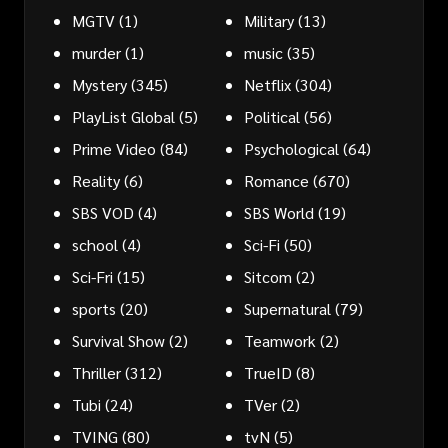
MGTV
(1)
Military
(13)
murder
(1)
music
(35)
Mystery
(345)
Netflix
(304)
PlayList Global
(5)
Political
(56)
Prime Video
(84)
Psychological
(64)
Reality
(6)
Romance
(670)
SBS VOD
(4)
SBS World
(19)
school
(4)
Sci-Fi
(50)
Sci-Fri
(15)
Sitcom
(2)
sports
(20)
Supernatural
(79)
Survival Show
(2)
Teamwork
(2)
Thriller
(312)
TrueID
(8)
Tubi
(24)
TVer
(2)
TVING
(80)
tvN
(5)