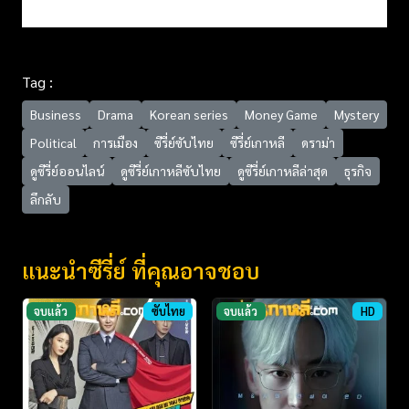
Tag :
Business
Drama
Korean series
Money Game
Mystery
Political
การเมือง
ซีรี่ย์ซับไทย
ซีรี่ย์เกาหลี
ดราม่า
ดูซีรี่ย์ออนไลน์
ดูซีรี่ย์เกาหลีซับไทย
ดูซีรี่ย์เกาหลีล่าสุด
ธุรกิจ
ลึกลับ
แนะนำซีรี่ย์ ที่คุณอาจชอบ
จบแล้ว
ซับไทย
จบแล้ว
HD