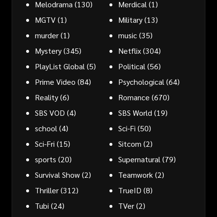
Melodrama
(130)
Merdical
(1)
MGTV
(1)
Military
(13)
murder
(1)
music
(35)
Mystery
(345)
Netflix
(304)
PlayList Global
(5)
Political
(56)
Prime Video
(84)
Psychological
(64)
Reality
(6)
Romance
(670)
SBS VOD
(4)
SBS World
(19)
school
(4)
Sci-Fi
(50)
Sci-Fri
(15)
Sitcom
(2)
sports
(20)
Supernatural
(79)
Survival Show
(2)
Teamwork
(2)
Thriller
(312)
TrueID
(8)
Tubi
(24)
TVer
(2)