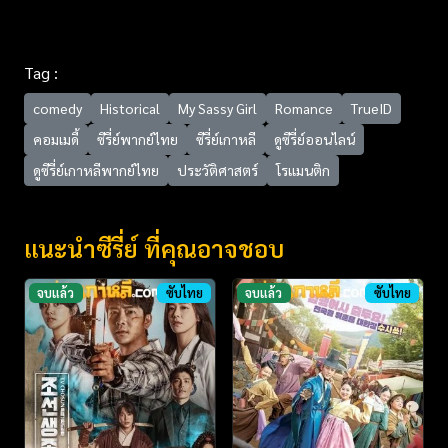
Tag :
comedy
Historical
My Sassy Girl
Romance
TrueID
คอมเมดี้
ซีรี่ย์พากย์ไทย
ซีรี่ย์เกาหลี
ดูซีรี่ย์ออนไลน์
ดูซีรี่ย์เกาหลีพากย์ไทย
ประวัติศาสตร์
โรแมนติก
แนะนำซีรี่ย์ ที่คุณอาจชอบ
จบแล้ว
ซับไทย
จบแล้ว
ซับไทย