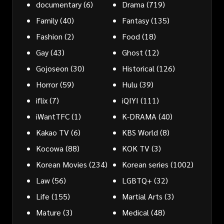
documentary
(6)
Drama
(719)
Family
(40)
Fantasy
(135)
Fashion
(2)
Food
(18)
Gay
(43)
Ghost
(12)
Gojoseon
(30)
Historical
(126)
Horror
(59)
Hulu
(39)
iflix
(7)
iQIYI
(111)
iWantTFC
(1)
K-DRAMA
(40)
Kakao TV
(6)
KBS World
(8)
Kocowa
(88)
KOK TV
(3)
Korean Movies
(234)
Korean series
(1002)
Law
(56)
LGBTQ+
(32)
Life
(155)
Martial Arts
(3)
Mature
(3)
Medical
(48)