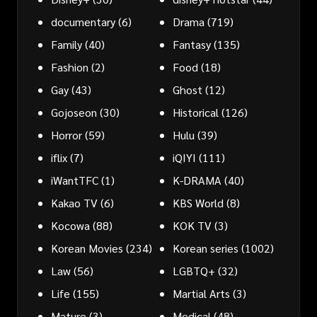
documentary
(6)
Drama
(719)
Family
(40)
Fantasy
(135)
Fashion
(2)
Food
(18)
Gay
(43)
Ghost
(12)
Gojoseon
(30)
Historical
(126)
Horror
(59)
Hulu
(39)
iflix
(7)
iQIYI
(111)
iWantTFC
(1)
K-DRAMA
(40)
Kakao TV
(6)
KBS World
(8)
Kocowa
(88)
KOK TV
(3)
Korean Movies
(234)
Korean series
(1002)
Law
(56)
LGBTQ+
(32)
Life
(155)
Martial Arts
(3)
Mature
(3)
Medical
(48)