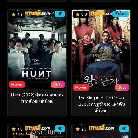
HD
ซับไทย
7.7
8.0
Movie
2022
Movie
2005
Hunt (2022) ล่าคน ปลอมคน
The King And The Clown
พากย์ไทย/ซับไทย
(2005) กบฏรักจอมแผ่นดิน
ซับไทย
HD
HD
7.0
7.3