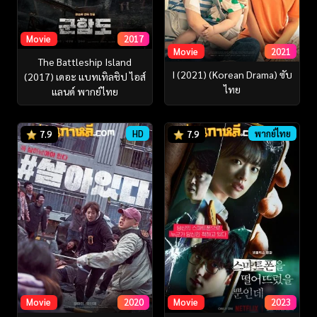
Movie
2017
Movie
2021
The Battleship Island
I (2021) (Korean Drama) ซับ
(2017) เดอะ แบทเทิลชิป ไอส์
ไทย
แลนด์ พากย์ไทย
HD
พากย์ไทย
7.9
7.9
Movie
2020
Movie
2023