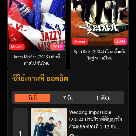
Movie
2004
Movie
2019
Spin Kick (2004) ก๊วนกลิ้งแก๊ง
Jazzy Misfits (2019) เด็กที่
กังฟู พากย์ไทย
หายไป ซับไทย
ซีรี่ย์เกาหลี ยอดฮิต
วันนี้
7 วัน
1 เดือน
Wedding Impossible
(2024) ป่วนวิวาห์สัญญารัก
กำมะลอ ตอนที่ 1-12 จบ
1
พากย์ไทย/ซับไทย