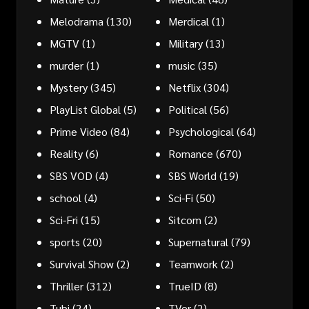
Melodrama
(130)
Merdical
(1)
MGTV
(1)
Military
(13)
murder
(1)
music
(35)
Mystery
(345)
Netflix
(304)
PlayList Global
(5)
Political
(56)
Prime Video
(84)
Psychological
(64)
Reality
(6)
Romance
(670)
SBS VOD
(4)
SBS World
(19)
school
(4)
Sci-Fi
(50)
Sci-Fri
(15)
Sitcom
(2)
sports
(20)
Supernatural
(79)
Survival Show
(2)
Teamwork
(2)
Thriller
(312)
TrueID
(8)
Tubi
(24)
TVer
(2)