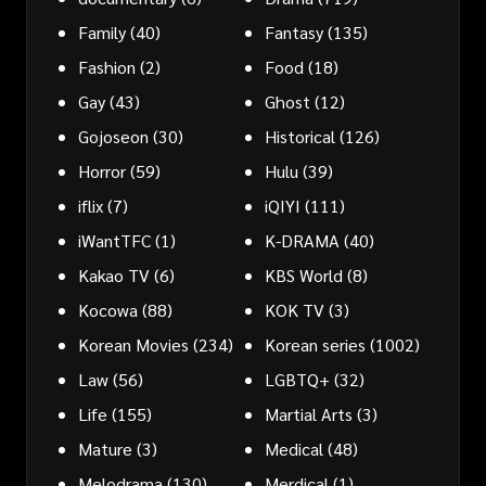
Family
(40)
Fantasy
(135)
Fashion
(2)
Food
(18)
Gay
(43)
Ghost
(12)
Gojoseon
(30)
Historical
(126)
Horror
(59)
Hulu
(39)
iflix
(7)
iQIYI
(111)
iWantTFC
(1)
K-DRAMA
(40)
Kakao TV
(6)
KBS World
(8)
Kocowa
(88)
KOK TV
(3)
Korean Movies
(234)
Korean series
(1002)
Law
(56)
LGBTQ+
(32)
Life
(155)
Martial Arts
(3)
Mature
(3)
Medical
(48)
Melodrama
(130)
Merdical
(1)