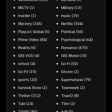
MGTV
(1)
Military
(13)
murder
(1)
music
(35)
Mystery
(345)
Netflix
(304)
PlayList Global
(5)
Political
(56)
Prime Video
(84)
Psychological
(64)
Reality
(6)
Romance
(670)
SBS VOD
(4)
SBS World
(19)
school
(4)
Sci-Fi
(50)
Sci-Fri
(15)
Sitcom
(2)
sports
(20)
Supernatural
(79)
Survival Show
(2)
Teamwork
(2)
Thriller
(312)
TrueID
(8)
Tubi
(24)
TVer
(2)
TVING
(80)
tvN
(5)