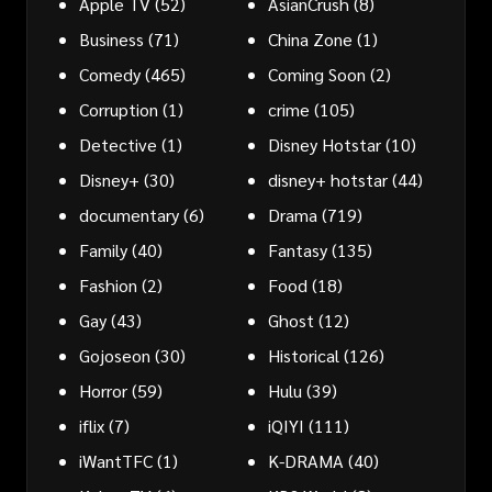
Apple TV
(52)
AsianCrush
(8)
Business
(71)
China Zone
(1)
Comedy
(465)
Coming Soon
(2)
Corruption
(1)
crime
(105)
Detective
(1)
Disney Hotstar
(10)
Disney+
(30)
disney+ hotstar
(44)
documentary
(6)
Drama
(719)
Family
(40)
Fantasy
(135)
Fashion
(2)
Food
(18)
Gay
(43)
Ghost
(12)
Gojoseon
(30)
Historical
(126)
Horror
(59)
Hulu
(39)
iflix
(7)
iQIYI
(111)
iWantTFC
(1)
K-DRAMA
(40)