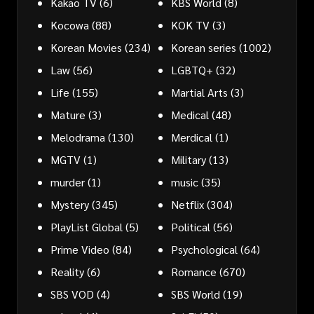
Kakao TV
(6)
KBS World
(8)
Kocowa
(88)
KOK TV
(3)
Korean Movies
(234)
Korean series
(1002)
Law
(56)
LGBTQ+
(32)
Life
(155)
Martial Arts
(3)
Mature
(3)
Medical
(48)
Melodrama
(130)
Merdical
(1)
MGTV
(1)
Military
(13)
murder
(1)
music
(35)
Mystery
(345)
Netflix
(304)
PlayList Global
(5)
Political
(56)
Prime Video
(84)
Psychological
(64)
Reality
(6)
Romance
(670)
SBS VOD
(4)
SBS World
(19)