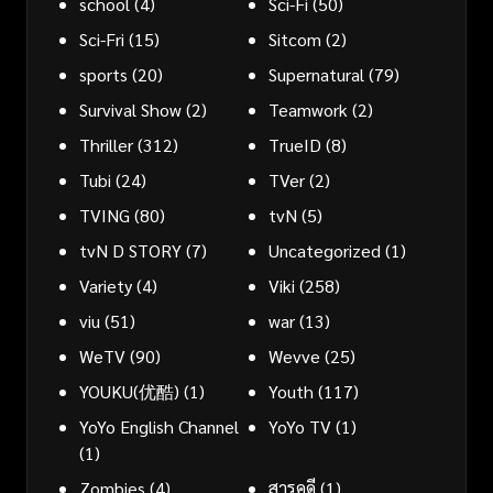
school
(4)
Sci-Fi
(50)
Sci-Fri
(15)
Sitcom
(2)
sports
(20)
Supernatural
(79)
Survival Show
(2)
Teamwork
(2)
Thriller
(312)
TrueID
(8)
Tubi
(24)
TVer
(2)
TVING
(80)
tvN
(5)
tvN D STORY
(7)
Uncategorized
(1)
Variety
(4)
Viki
(258)
viu
(51)
war
(13)
WeTV
(90)
Wevve
(25)
YOUKU(优酷)
(1)
Youth
(117)
YoYo English Channel
YoYo TV
(1)
(1)
Zombies
(4)
สารคดี
(1)