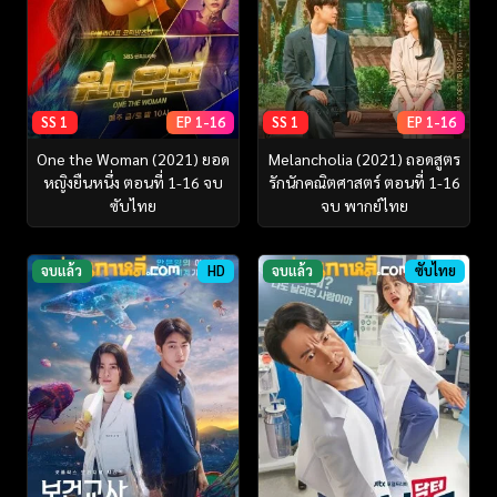
SS 1
EP 1-16
SS 1
EP 1-16
One the Woman (2021) ยอด
Melancholia (2021) ถอดสูตร
หญิงยืนหนึ่ง ตอนที่ 1-16 จบ
รักนักคณิตศาสตร์ ตอนที่ 1-16
ซับไทย
จบ พากย์ไทย
จบแล้ว
HD
จบแล้ว
ซับไทย