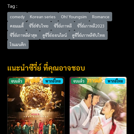
Tag :
comedy
Korean series
Oh! Youngsim
Romance
คอมเมดี้
ซีรี่ย์ซับไทย
ซีรี่ย์เกาหลี
ซีรี่ย์เกาหลี2023
ซีรี่ย์เกาหลีล่าสุด
ดูซีรี่ย์ออนไลน์
ดูซีรี่ย์เกาหลีซับไทย
โรแมนติก
แนะนำซีรี่ย์ ที่คุณอาจชอบ
จบแล้ว
พากย์ไทย
จบแล้ว
พากย์ไทย