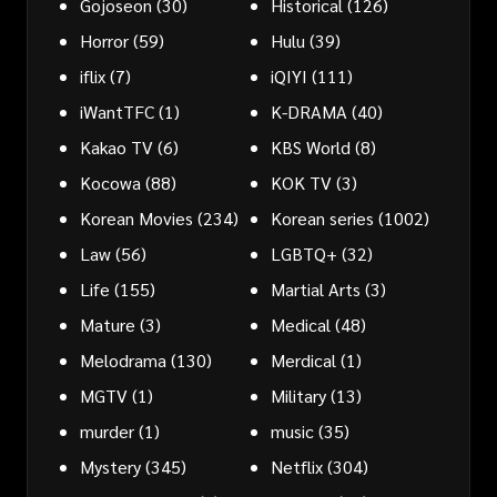
Gojoseon
(30)
Historical
(126)
Horror
(59)
Hulu
(39)
iflix
(7)
iQIYI
(111)
iWantTFC
(1)
K-DRAMA
(40)
Kakao TV
(6)
KBS World
(8)
Kocowa
(88)
KOK TV
(3)
Korean Movies
(234)
Korean series
(1002)
Law
(56)
LGBTQ+
(32)
Life
(155)
Martial Arts
(3)
Mature
(3)
Medical
(48)
Melodrama
(130)
Merdical
(1)
MGTV
(1)
Military
(13)
murder
(1)
music
(35)
Mystery
(345)
Netflix
(304)