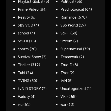
PlayList Global
(5)
Political
(56)
Prime Video
(84)
Psychological
(64)
Reality
(6)
Romance
(670)
SBS VOD
(4)
SBS World
(19)
school
(4)
Sci-Fi
(50)
Sci-Fri
(15)
Sitcom
(2)
sports
(20)
Supernatural
(79)
Survival Show
(2)
Teamwork
(2)
Thriller
(312)
TrueID
(8)
Tubi
(24)
TVer
(2)
TVING
(80)
tvN
(5)
tvN D STORY
(7)
Uncategorized
(1)
Variety
(4)
Viki
(258)
viu
(51)
war
(13)