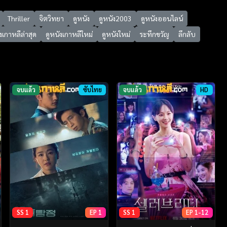
Thriller
จิตวิทยา
ดูหนัง
ดูหนัง2003
ดูหนังออนไลน์
งเกาหลีล่าสุด
ดูหนังเกาหลีใหม่
ดูหนังใหม่
ระทึกขวัญ
ลึกลับ
จบแล้ว
ซับไทย
จบแล้ว
HD
SS 1
EP 1
SS 1
EP 1-12