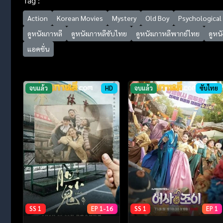
Tag :
Action
Korean Movies
Mystery
Old Boy
Psychological
ดูหนังเกาหลี
ดูหนังเกาหลีซับไทย
ดูหนังเกาหลีพากย์ไทย
ดูหนั
แอคชั่น
จบแล้ว
HD
จบแล้ว
ซับไทย
SS 1
EP 1-16
SS 1
EP 1