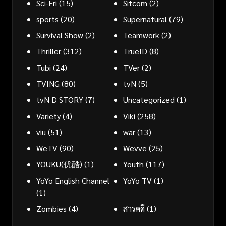
Sci-Fri
(15)
Sitcom
(2)
sports
(20)
Supernatural
(79)
Survival Show
(2)
Teamwork
(2)
Thriller
(312)
TrueID
(8)
Tubi
(24)
TVer
(2)
TVING
(80)
tvN
(5)
tvN D STORY
(7)
Uncategorized
(1)
Variety
(4)
Viki
(258)
viu
(51)
war
(13)
WeTV
(90)
Wevve
(25)
YOUKU(优酷)
(1)
Youth
(117)
YoYo English Channel
YoYo TV
(1)
(1)
Zombies
(4)
สารคดี
(1)