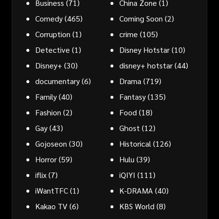
Business
(71)
China Zone
(1)
Comedy
(465)
Coming Soon
(2)
Corruption
(1)
crime
(105)
Detective
(1)
Disney Hotstar
(10)
Disney+
(30)
disney+ hotstar
(44)
documentary
(6)
Drama
(719)
Family
(40)
Fantasy
(135)
Fashion
(2)
Food
(18)
Gay
(43)
Ghost
(12)
Gojoseon
(30)
Historical
(126)
Horror
(59)
Hulu
(39)
iflix
(7)
iQIYI
(111)
iWantTFC
(1)
K-DRAMA
(40)
Kakao TV
(6)
KBS World
(8)