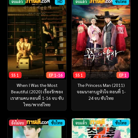
จบแล้ว
HD
จบแล้ว
ซับไทย
SS 1
EP 1-16
SS 1
EP 1
When I Was the Most
The Princess Man (2011)
Beautiful (2020) เรื่องรักของ
จอมนางกบฏหัวใจ ตอนที่ 1-
เราสามคน ตอนที่ 1-16 จบ ซับ
24 จบ ซับไทย
ไทย/พากย์ไทย
ยังไม่จบ
ซับไทย
จบแล้ว
ซับไทย