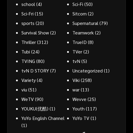
school
(4)
Sci-Fi
(50)
Sci-Fri
(15)
Sitcom
(2)
sports
(20)
Supernatural
(79)
Survival Show
(2)
Teamwork
(2)
Thriller
(312)
TrueID
(8)
Tubi
(24)
TVer
(2)
TVING
(80)
tvN
(5)
tvN D STORY
(7)
Uncategorized
(1)
Variety
(4)
Viki
(258)
viu
(51)
war
(13)
WeTV
(90)
Wevve
(25)
YOUKU(优酷)
(1)
Youth
(117)
YoYo English Channel
YoYo TV
(1)
(1)