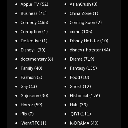
Apple TV
(52)
AsianCrush
(8)
Business
(71)
China Zone
(1)
Comedy
(465)
Coming Soon
(2)
Corruption
(1)
crime
(105)
Detective
(1)
Disney Hotstar
(10)
Disney+
(30)
disney+ hotstar
(44)
documentary
(6)
Drama
(719)
Family
(40)
Fantasy
(135)
Fashion
(2)
Food
(18)
Gay
(43)
Ghost
(12)
Gojoseon
(30)
Historical
(126)
Horror
(59)
Hulu
(39)
iflix
(7)
iQIYI
(111)
iWantTFC
(1)
K-DRAMA
(40)