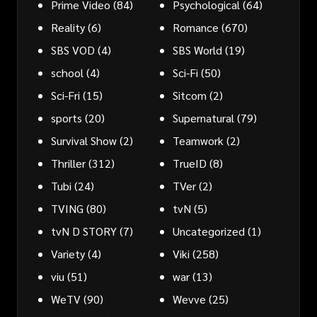
Prime Video
(84)
Psychological
(64)
Reality
(6)
Romance
(670)
SBS VOD
(4)
SBS World
(19)
school
(4)
Sci-Fi
(50)
Sci-Fri
(15)
Sitcom
(2)
sports
(20)
Supernatural
(79)
Survival Show
(2)
Teamwork
(2)
Thriller
(312)
TrueID
(8)
Tubi
(24)
TVer
(2)
TVING
(80)
tvN
(5)
tvN D STORY
(7)
Uncategorized
(1)
Variety
(4)
Viki
(258)
viu
(51)
war
(13)
WeTV
(90)
Wevve
(25)