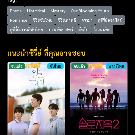
Drama
Historical
Mystery
Our Blooming Youth
Romance
ซีรี่ย์ซับไทย
ซีรี่ย์เกาหลี
ดราม่า
ดูซีรี่ย์ออนไลน์
ดูซีรี่ย์เกาหลีซับไทย
ประวัติศาสตร์
ลึกลับ
โรแมนติก
แนะนำซีรี่ย์ ที่คุณอาจชอบ
จบแล้ว
ซับไทย
จบแล้ว
พากย์ไทย