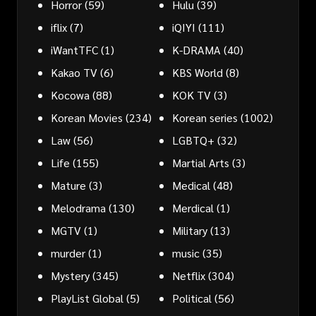
Horror
(59)
Hulu
(39)
iflix
(7)
iQIYI
(111)
iWantTFC
(1)
K-DRAMA
(40)
Kakao TV
(6)
KBS World
(8)
Kocowa
(88)
KOK TV
(3)
Korean Movies
(234)
Korean series
(1002)
Law
(56)
LGBTQ+
(32)
Life
(155)
Martial Arts
(3)
Mature
(3)
Medical
(48)
Melodrama
(130)
Merdical
(1)
MGTV
(1)
Military
(13)
murder
(1)
music
(35)
Mystery
(345)
Netflix
(304)
PlayList Global
(5)
Political
(56)