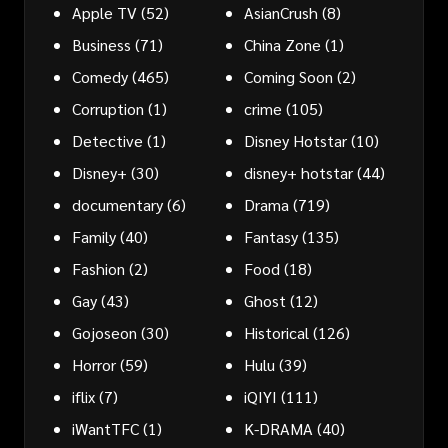
Apple TV
(52)
AsianCrush
(8)
Business
(71)
China Zone
(1)
Comedy
(465)
Coming Soon
(2)
Corruption
(1)
crime
(105)
Detective
(1)
Disney Hotstar
(10)
Disney+
(30)
disney+ hotstar
(44)
documentary
(6)
Drama
(719)
Family
(40)
Fantasy
(135)
Fashion
(2)
Food
(18)
Gay
(43)
Ghost
(12)
Gojoseon
(30)
Historical
(126)
Horror
(59)
Hulu
(39)
iflix
(7)
iQIYI
(111)
iWantTFC
(1)
K-DRAMA
(40)