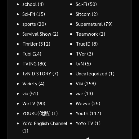
school
(4)
Sci-Fi
(50)
Sci-Fri
(15)
Sitcom
(2)
sports
(20)
Supernatural
(79)
Survival Show
(2)
Teamwork
(2)
Thriller
(312)
TrueID
(8)
Tubi
(24)
TVer
(2)
TVING
(80)
tvN
(5)
tvN D STORY
(7)
Uncategorized
(1)
Variety
(4)
Viki
(258)
viu
(51)
war
(13)
WeTV
(90)
Wevve
(25)
YOUKU(优酷)
(1)
Youth
(117)
YoYo English Channel
YoYo TV
(1)
(1)