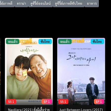
รี่ย์เกาหลี
ดราม่า
ดูซีรี่ย์ออนไลน์
ดูซีรี่ย์เกาหลีซับไทย
อาหาร
จบแล้ว
ซับไทย
จบแล้ว
ซับไทย
SS 1
EP 1
SS 1
EP 1
Navillera (2021) ดั่งผีเสื้อร่าย
Just Between Lovers (2017)