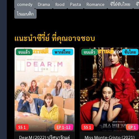
comedy
Drama
food
Pasta
Romance
ซีรี่ย์ซับไทย
ซี
โรแมนติก
แนะนำซีรี่ย์ ที่คุณอาจชอบ
จบแล้ว
พากย์ไทย
จบแล้ว
ซับไทย
SS 1
EP 1-12
SS 1
EP 1
Dear.M (2022) ปริศนารักแด่
Miss Monte-Cristo (2021)