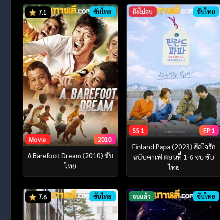
ซับไทย
ยังไม่จบ
ซับไทย
7.1
SS 1
EP 1
Movie
2010
Finland Papa (2023) ฮีลใจรัก
A Barefoot Dream (2010) ซับ
ฉบับคาเฟ่ ตอนที่ 1-6 จบ ซับ
ไทย
ไทย
ซับไทย
จบแล้ว
ซับไทย
7.6