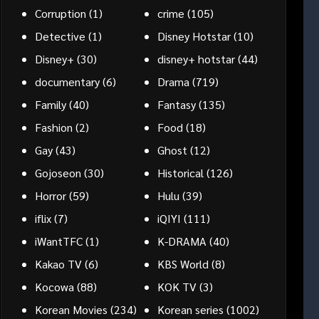
Corruption
(1)
crime
(105)
Detective
(1)
Disney Hotstar
(10)
Disney+
(30)
disney+ hotstar
(44)
documentary
(6)
Drama
(719)
Family
(40)
Fantasy
(135)
Fashion
(2)
Food
(18)
Gay
(43)
Ghost
(12)
Gojoseon
(30)
Historical
(126)
Horror
(59)
Hulu
(39)
iflix
(7)
iQIYI
(111)
iWantTFC
(1)
K-DRAMA
(40)
Kakao TV
(6)
KBS World
(8)
Kocowa
(88)
KOK TV
(3)
Korean Movies
(234)
Korean series
(1002)