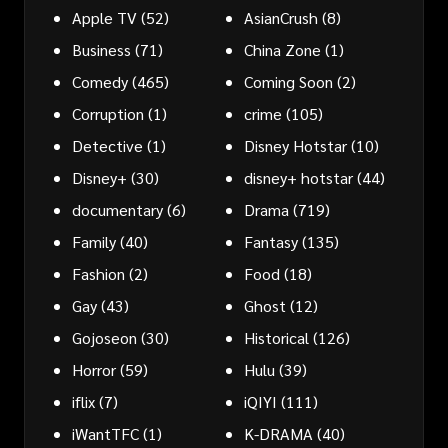
Apple TV
(52)
AsianCrush
(8)
Business
(71)
China Zone
(1)
Comedy
(465)
Coming Soon
(2)
Corruption
(1)
crime
(105)
Detective
(1)
Disney Hotstar
(10)
Disney+
(30)
disney+ hotstar
(44)
documentary
(6)
Drama
(719)
Family
(40)
Fantasy
(135)
Fashion
(2)
Food
(18)
Gay
(43)
Ghost
(12)
Gojoseon
(30)
Historical
(126)
Horror
(59)
Hulu
(39)
iflix
(7)
iQIYI
(111)
iWantTFC
(1)
K-DRAMA
(40)