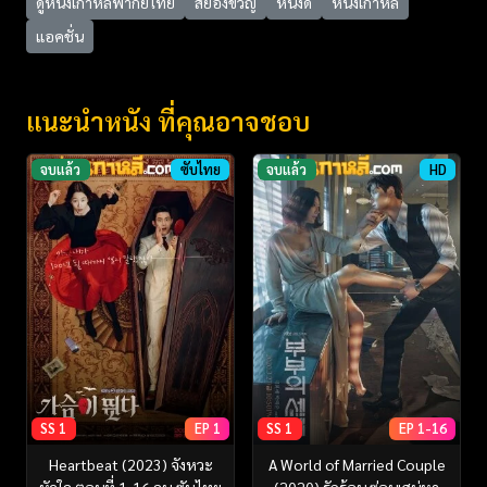
ดูหนังเกาหลีพากย์ไทย
สยองขวัญ
หนังดี
หนังเกาหลี
แอคชั่น
แนะนำหนัง ที่คุณอาจชอบ
จบแล้ว
ซับไทย
จบแล้ว
HD
SS 1
EP 1
SS 1
EP 1-16
Heartbeat (2023) จังหวะ
A World of Married Couple
หัวใจ ตอนที่ 1-16 จบ ซับไทย
(2020) รักร้อน ซ่อนเสน่หา