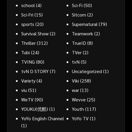
school
(4)
Sci-Fi
(50)
Sci-Fri
(15)
Sitcom
(2)
sports
(20)
Supernatural
(79)
Survival Show
(2)
Teamwork
(2)
Thriller
(312)
TrueID
(8)
Tubi
(24)
TVer
(2)
TVING
(80)
tvN
(5)
tvN D STORY
(7)
Uncategorized
(1)
Variety
(4)
Viki
(258)
viu
(51)
war
(13)
WeTV
(90)
Wevve
(25)
YOUKU(优酷)
(1)
Youth
(117)
YoYo English Channel
YoYo TV
(1)
(1)