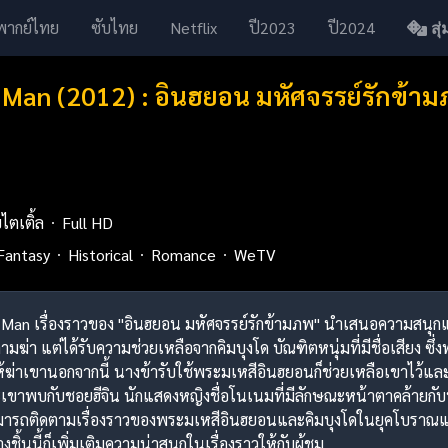
พากย์ไทย
ซับไทย
Netflix
ปี2023
ปี2024
สุ่ม
 Man (2012) : อินฮยอน มหัศจรรย์รักข้า
บไตเติ้ล
Full HD
Fantasy
Historical
Romance
WeTV
n’s Man เรื่องราวของ "อินฮยอน มหัศจรรย์รักข้ามภพ" นำเสนอความสน
ฆ่า แต่ได้รับความช่วยเหลือจากคิมบุงโด บัณฑิตหนุ่มที่มีชื่อเสียง 
้ฆ่าเขานอกจากนี้ นางข้ารับใช้พระมเหสีอินฮยอนก็ช่วยเหลือเขาไว้และมอบเค
ละเขาพบกับชอยฮีจิน นักแสดงหญิงชื่อโนเนมที่มีลักษณะหน้าตาคล้ายกั
ามารถติดตามเรื่องราวของพระมเหสีอินฮยอนและคิมบุงโดในยุคโบราณแล
ชิ้นนี้ก็เพิ่มเติมความน่าสนุกในเรื่องราวให้กับผู้ชม