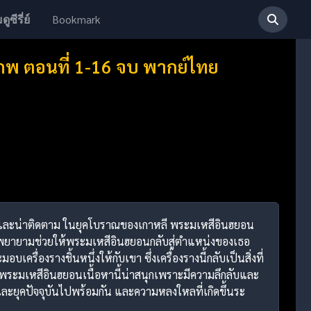
Bookmark
ดูซีรี่ย์
มภพ ตอนที่ 1-16 จบ พากย์ไทย
ุกและน่าติดตาม ในยุคโบราณของเกาหลี พระมเหสีอินฮยอน
ซึ่งพยายามช่วยให้พระมเหสีอินฮยอนกลับสู่ตำแหน่งของเธอ
รื่องรางชิ้นหนึ่งให้กับเขา ซึ่งเครื่องรางนี้กลับเป็นสิ่งที่
บพระมเหสีอินฮยอนเนื้อหานี้น่าสนุกเพราะมีความลึกลับและ
ะยุคปัจจุบันไปพร้อมกัน และความหลงใหลที่เกิดขึ้นระ