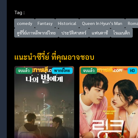
Tag :
comedy
Fantasy
Historical
Queen In Hyun’s Man
Rom
ดูซีรี่ย์เกาหลีพากย์ไทย
ประวัติศาสตร์
แฟนตาซี
โรแมนติก
แนะนำซีรี่ย์ ที่คุณอาจชอบ
จบแล้ว
พากย์ไทย
จบแล้ว
HD