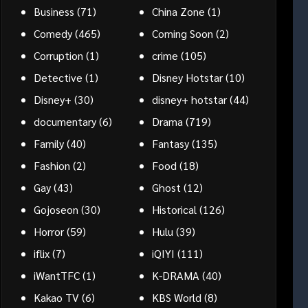
Business
(71)
China Zone
(1)
Comedy
(465)
Coming Soon
(2)
Corruption
(1)
crime
(105)
Detective
(1)
Disney Hotstar
(10)
Disney+
(30)
disney+ hotstar
(44)
documentary
(6)
Drama
(719)
Family
(40)
Fantasy
(135)
Fashion
(2)
Food
(18)
Gay
(43)
Ghost
(12)
Gojoseon
(30)
Historical
(126)
Horror
(59)
Hulu
(39)
iflix
(7)
iQIYI
(111)
iWantTFC
(1)
K-DRAMA
(40)
Kakao TV
(6)
KBS World
(8)