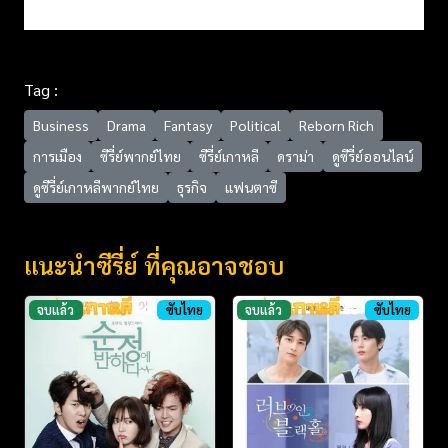
Tag :
Business
Drama
Fantasy
Political
Reborn Rich
การเมือง
ซีรี่ย์พากย์ไทย
ซีรี่ย์เกาหลี
ดราม่า
ดูซีรี่ย์ออนไลน์
ดูซีรี่ย์เกาหลีพากย์ไทย
ธุรกิจ
แฟนตาซี
แนะนำซีรี่ย์ ที่คุณอาจชอบ
จบแล้ว
ซับไทย
จบแล้ว
ซับไทย