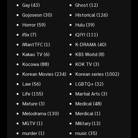
Gay
(43)
Ghost
(12)
Gojoseon
(30)
Historical
(126)
Horror
(59)
Hulu
(39)
iflix
(7)
iQIYI
(111)
iWantTFC
(1)
K-DRAMA
(40)
Kakao TV
(6)
KBS World
(8)
Kocowa
(88)
KOK TV
(3)
Korean Movies
(234)
Korean series
(1002)
Law
(56)
LGBTQ+
(32)
Life
(155)
Martial Arts
(3)
Mature
(3)
Medical
(48)
Melodrama
(130)
Merdical
(1)
MGTV
(1)
Military
(13)
murder
(1)
music
(35)