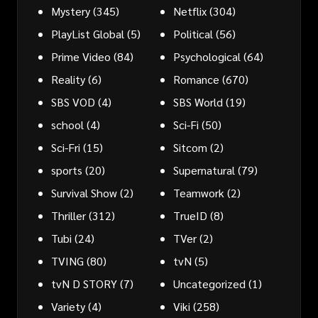
Mystery
(345)
Netflix
(304)
PlayList Global
(5)
Political
(56)
Prime Video
(84)
Psychological
(64)
Reality
(6)
Romance
(670)
SBS VOD
(4)
SBS World
(19)
school
(4)
Sci-Fi
(50)
Sci-Fri
(15)
Sitcom
(2)
sports
(20)
Supernatural
(79)
Survival Show
(2)
Teamwork
(2)
Thriller
(312)
TrueID
(8)
Tubi
(24)
TVer
(2)
TVING
(80)
tvN
(5)
tvN D STORY
(7)
Uncategorized
(1)
Variety
(4)
Viki
(258)