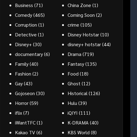
Business
(71)
China Zone
(1)
Comedy
(465)
Coming Soon
(2)
Corruption
(1)
crime
(105)
Detective
(1)
Disney Hotstar
(10)
Disney+
(30)
disney+ hotstar
(44)
documentary
(6)
Drama
(719)
Family
(40)
Fantasy
(135)
Fashion
(2)
Food
(18)
Gay
(43)
Ghost
(12)
Gojoseon
(30)
Historical
(126)
Horror
(59)
Hulu
(39)
iflix
(7)
iQIYI
(111)
iWantTFC
(1)
K-DRAMA
(40)
Kakao TV
(6)
KBS World
(8)