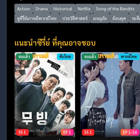
Action
Drama
Historical
Netflix
Song of the Bandits
ดูซีรี่ย์เกาหลีพากย์ไทย
ประวัติศาสตร์
ผจญภัย
ย้อนยุค
ระทึ
แนะนำซีรี่ย์ ที่คุณอาจชอบ
จบแล้ว
ซับไทย
จบแล้ว
พากย์ไทย
SS 1
EP 1
SS 1
EP 1-16