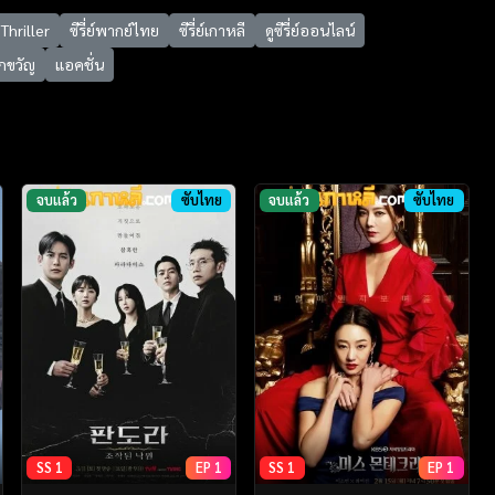
Thriller
ซีรี่ย์พากย์ไทย
ซีรี่ย์เกาหลี
ดูซีรี่ย์ออนไลน์
กขวัญ
แอคชั่น
จบแล้ว
ซับไทย
จบแล้ว
ซับไทย
SS 1
EP 1
SS 1
EP 1