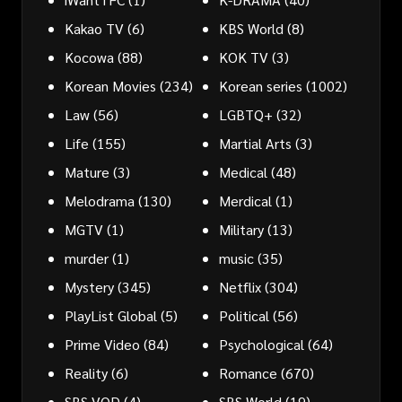
Kakao TV
(6)
KBS World
(8)
Kocowa
(88)
KOK TV
(3)
Korean Movies
(234)
Korean series
(1002)
Law
(56)
LGBTQ+
(32)
Life
(155)
Martial Arts
(3)
Mature
(3)
Medical
(48)
Melodrama
(130)
Merdical
(1)
MGTV
(1)
Military
(13)
murder
(1)
music
(35)
Mystery
(345)
Netflix
(304)
PlayList Global
(5)
Political
(56)
Prime Video
(84)
Psychological
(64)
Reality
(6)
Romance
(670)
SBS VOD
(4)
SBS World
(19)