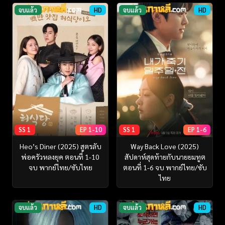
จบแล้ว
HD
จบแล้ว
HD
SS 1
EP 1-10
SS 1
EP 1-6
Heo’s Diner (2025) สูตรลับ
Way Back Love (2025)
พ่อครัวหลงยุค ตอนที่ 1-10
สัปดาห์สุดท้ายกับนายยมทูต
จบ พากย์ไทย/ซับไทย
ตอนที่ 1-6 จบ พากย์ไทย/ซับ
ไทย
จบแล้ว
HD
จบแล้ว
HD