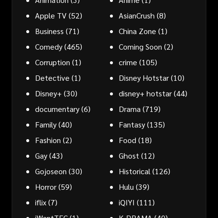
Apple TV
(52)
AsianCrush
(8)
Business
(71)
China Zone
(1)
Comedy
(465)
Coming Soon
(2)
Corruption
(1)
crime
(105)
Detective
(1)
Disney Hotstar
(10)
Disney+
(30)
disney+ hotstar
(44)
documentary
(6)
Drama
(719)
Family
(40)
Fantasy
(135)
Fashion
(2)
Food
(18)
Gay
(43)
Ghost
(12)
Gojoseon
(30)
Historical
(126)
Horror
(59)
Hulu
(39)
iflix
(7)
iQIYI
(111)
iWantTFC
(1)
K-DRAMA
(40)