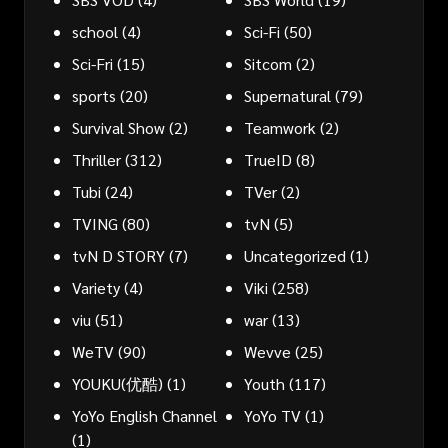
school
(4)
Sci-Fi
(50)
Sci-Fri
(15)
Sitcom
(2)
sports
(20)
Supernatural
(79)
Survival Show
(2)
Teamwork
(2)
Thriller
(312)
TrueID
(8)
Tubi
(24)
TVer
(2)
TVING
(80)
tvN
(5)
tvN D STORY
(7)
Uncategorized
(1)
Variety
(4)
Viki
(258)
viu
(51)
war
(13)
WeTV
(90)
Wevve
(25)
YOUKU(优酷)
(1)
Youth
(117)
YoYo English Channel
YoYo TV
(1)
(1)