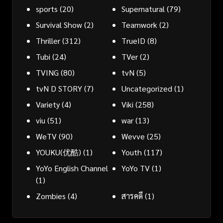
sports
(20)
Supernatural
(79)
Survival Show
(2)
Teamwork
(2)
Thriller
(312)
TrueID
(8)
Tubi
(24)
TVer
(2)
TVING
(80)
tvN
(5)
tvN D STORY
(7)
Uncategorized
(1)
Variety
(4)
Viki
(258)
viu
(51)
war
(13)
WeTV
(90)
Wevve
(25)
YOUKU(优酷)
(1)
Youth
(117)
YoYo English Channel
YoYo TV
(1)
(1)
Zombies
(4)
สารคดี
(1)