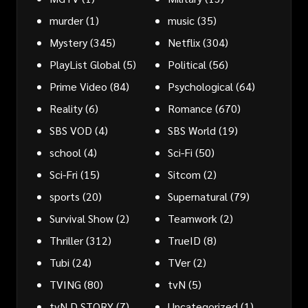
murder
(1)
music
(35)
Mystery
(345)
Netflix
(304)
PlayList Global
(5)
Political
(56)
Prime Video
(84)
Psychological
(64)
Reality
(6)
Romance
(670)
SBS VOD
(4)
SBS World
(19)
school
(4)
Sci-Fi
(50)
Sci-Fri
(15)
Sitcom
(2)
sports
(20)
Supernatural
(79)
Survival Show
(2)
Teamwork
(2)
Thriller
(312)
TrueID
(8)
Tubi
(24)
TVer
(2)
TVING
(80)
tvN
(5)
tvN D STORY
(7)
Uncategorized
(1)