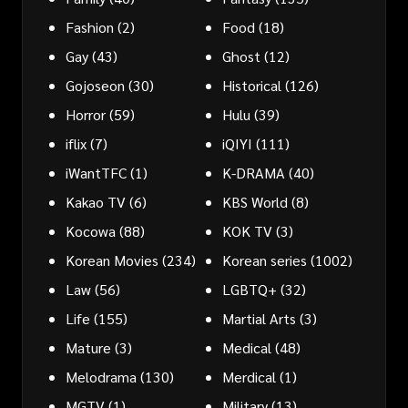
Fashion
(2)
Food
(18)
Gay
(43)
Ghost
(12)
Gojoseon
(30)
Historical
(126)
Horror
(59)
Hulu
(39)
iflix
(7)
iQIYI
(111)
iWantTFC
(1)
K-DRAMA
(40)
Kakao TV
(6)
KBS World
(8)
Kocowa
(88)
KOK TV
(3)
Korean Movies
(234)
Korean series
(1002)
Law
(56)
LGBTQ+
(32)
Life
(155)
Martial Arts
(3)
Mature
(3)
Medical
(48)
Melodrama
(130)
Merdical
(1)
MGTV
(1)
Military
(13)