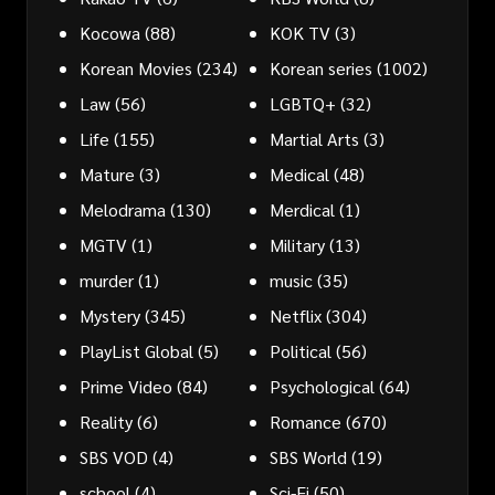
Kocowa
(88)
KOK TV
(3)
Korean Movies
(234)
Korean series
(1002)
Law
(56)
LGBTQ+
(32)
Life
(155)
Martial Arts
(3)
Mature
(3)
Medical
(48)
Melodrama
(130)
Merdical
(1)
MGTV
(1)
Military
(13)
murder
(1)
music
(35)
Mystery
(345)
Netflix
(304)
PlayList Global
(5)
Political
(56)
Prime Video
(84)
Psychological
(64)
Reality
(6)
Romance
(670)
SBS VOD
(4)
SBS World
(19)
school
(4)
Sci-Fi
(50)