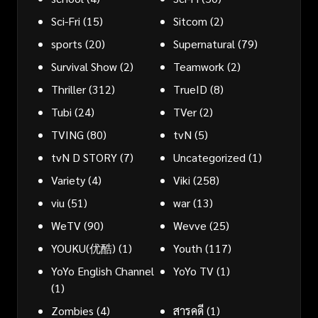
Sci-Fri
(15)
Sitcom
(2)
sports
(20)
Supernatural
(79)
Survival Show
(2)
Teamwork
(2)
Thriller
(312)
TrueID
(8)
Tubi
(24)
TVer
(2)
TVING
(80)
tvN
(5)
tvN D STORY
(7)
Uncategorized
(1)
Variety
(4)
Viki
(258)
viu
(51)
war
(13)
WeTV
(90)
Wevve
(25)
YOUKU(优酷)
(1)
Youth
(117)
YoYo English Channel
YoYo TV
(1)
(1)
Zombies
(4)
สารคดี
(1)