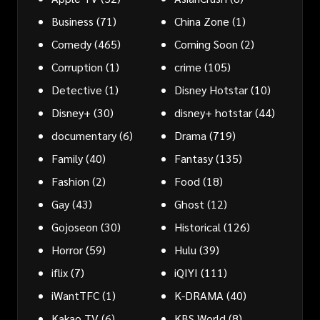
Business
(71)
China Zone
(1)
Comedy
(465)
Coming Soon
(2)
Corruption
(1)
crime
(105)
Detective
(1)
Disney Hotstar
(10)
Disney+
(30)
disney+ hotstar
(44)
documentary
(6)
Drama
(719)
Family
(40)
Fantasy
(135)
Fashion
(2)
Food
(18)
Gay
(43)
Ghost
(12)
Gojoseon
(30)
Historical
(126)
Horror
(59)
Hulu
(39)
iflix
(7)
iQIYI
(111)
iWantTFC
(1)
K-DRAMA
(40)
Kakao TV
(6)
KBS World
(8)