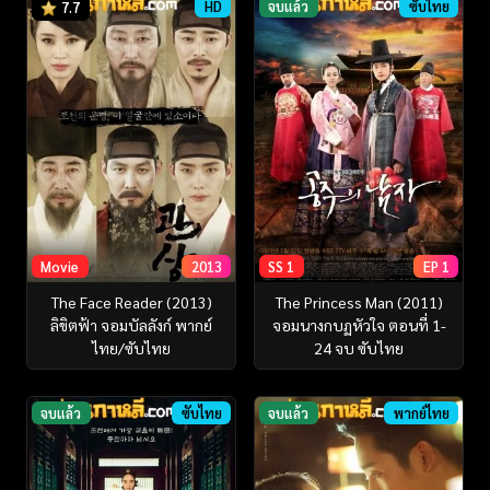
HD
จบแล้ว
ซับไทย
7.7
Movie
2013
SS 1
EP 1
The Face Reader (2013)
The Princess Man (2011)
ลิขิตฟ้า จอมบัลลังก์ พากย์
จอมนางกบฏหัวใจ ตอนที่ 1-
ไทย/ซับไทย
24 จบ ซับไทย
จบแล้ว
ซับไทย
จบแล้ว
พากย์ไทย