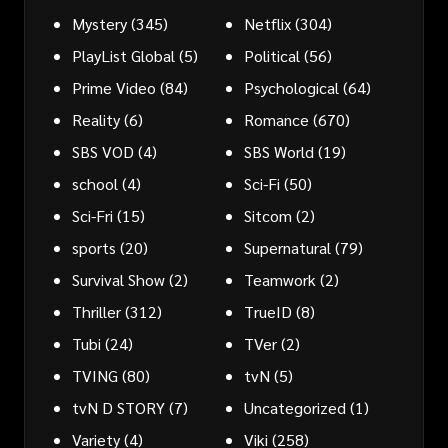
Mystery
(345)
Netflix
(304)
PlayList Global
(5)
Political
(56)
Prime Video
(84)
Psychological
(64)
Reality
(6)
Romance
(670)
SBS VOD
(4)
SBS World
(19)
school
(4)
Sci-Fi
(50)
Sci-Fri
(15)
Sitcom
(2)
sports
(20)
Supernatural
(79)
Survival Show
(2)
Teamwork
(2)
Thriller
(312)
TrueID
(8)
Tubi
(24)
TVer
(2)
TVING
(80)
tvN
(5)
tvN D STORY
(7)
Uncategorized
(1)
Variety
(4)
Viki
(258)