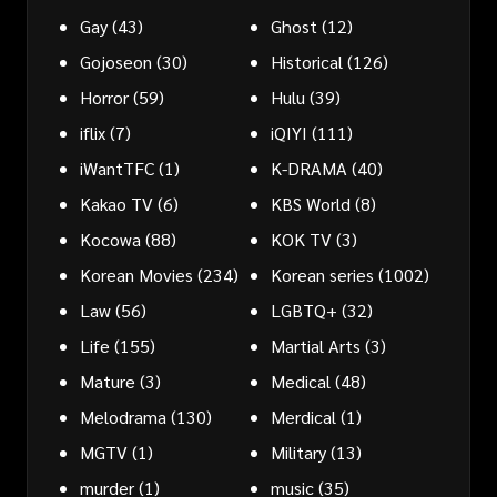
Gay
(43)
Ghost
(12)
Gojoseon
(30)
Historical
(126)
Horror
(59)
Hulu
(39)
iflix
(7)
iQIYI
(111)
iWantTFC
(1)
K-DRAMA
(40)
Kakao TV
(6)
KBS World
(8)
Kocowa
(88)
KOK TV
(3)
Korean Movies
(234)
Korean series
(1002)
Law
(56)
LGBTQ+
(32)
Life
(155)
Martial Arts
(3)
Mature
(3)
Medical
(48)
Melodrama
(130)
Merdical
(1)
MGTV
(1)
Military
(13)
murder
(1)
music
(35)