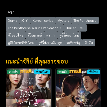
Tag :
Drama
iQIYI
Korean series
Mystery
The Penthouse
The Penthouse War in Life Season 2
Thriller
viu
ซีรี่ย์ซับไทย
ซีรี่ย์เกาหลี
ดราม่า
ดูซีรี่ย์ออนไลน์
ดูซีรี่ย์เกาหลีซับไทย
ดูซีรี่ย์เกาหลีล่าสุด
ระทึกขวัญ
ลึกลับ
แนะนำซีรี่ย์ ที่คุณอาจชอบ
จบแล้ว
พากย์ไทย
จบแล้ว
ซับไทย