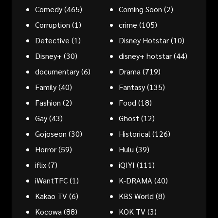
Comedy
(465)
Coming Soon
(2)
Corruption
(1)
crime
(105)
Detective
(1)
Disney Hotstar
(10)
Disney+
(30)
disney+ hotstar
(44)
documentary
(6)
Drama
(719)
Family
(40)
Fantasy
(135)
Fashion
(2)
Food
(18)
Gay
(43)
Ghost
(12)
Gojoseon
(30)
Historical
(126)
Horror
(59)
Hulu
(39)
iflix
(7)
iQIYI
(111)
iWantTFC
(1)
K-DRAMA
(40)
Kakao TV
(6)
KBS World
(8)
Kocowa
(88)
KOK TV
(3)