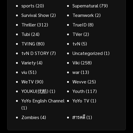
sports
(20)
Supernatural
(79)
Survival Show
(2)
Teamwork
(2)
Thriller
(312)
TrueID
(8)
Tubi
(24)
TVer
(2)
TVING
(80)
tvN
(5)
tvN D STORY
(7)
Uncategorized
(1)
Variety
(4)
Viki
(258)
viu
(51)
war
(13)
WeTV
(90)
Wevve
(25)
YOUKU(优酷)
(1)
Youth
(117)
YoYo English Channel
YoYo TV
(1)
(1)
Zombies
(4)
สารคดี
(1)