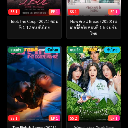
SS 1
EP 1
SS 1
EP 1
Idol: The Coup (2021) ตอน
How Are U Bread (2020) เบ
ที่ 1-12 จบ ซับไทย
เกอรี่สื่อรัก ตอนที่ 1-5 จบ ซับ
ไทย
จบแล้ว
ซับไทย
จบแล้ว
ซับไทย
SS 1
EP 1
SS 2
EP 1
The Eighth Sense (2023)
Work Later, Drink Now