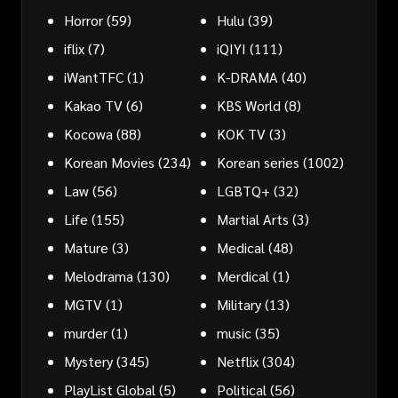
Horror
(59)
Hulu
(39)
iflix
(7)
iQIYI
(111)
iWantTFC
(1)
K-DRAMA
(40)
Kakao TV
(6)
KBS World
(8)
Kocowa
(88)
KOK TV
(3)
Korean Movies
(234)
Korean series
(1002)
Law
(56)
LGBTQ+
(32)
Life
(155)
Martial Arts
(3)
Mature
(3)
Medical
(48)
Melodrama
(130)
Merdical
(1)
MGTV
(1)
Military
(13)
murder
(1)
music
(35)
Mystery
(345)
Netflix
(304)
PlayList Global
(5)
Political
(56)