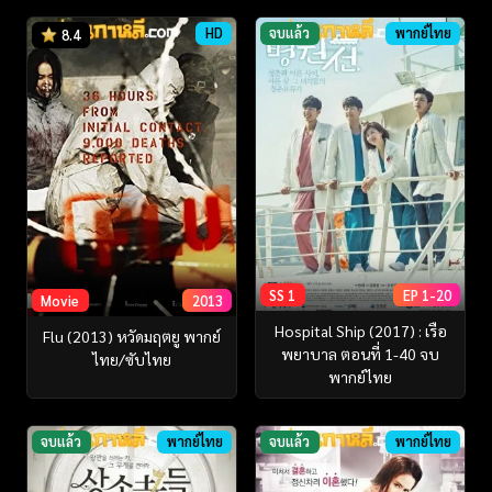
HD
จบแล้ว
พากย์ไทย
8.4
SS 1
EP 1-20
Movie
2013
Hospital Ship (2017) : เรือ
Flu (2013) หวัดมฤตยู พากย์
พยาบาล ตอนที่ 1-40 จบ
ไทย/ซับไทย
พากย์ไทย
จบแล้ว
พากย์ไทย
จบแล้ว
พากย์ไทย