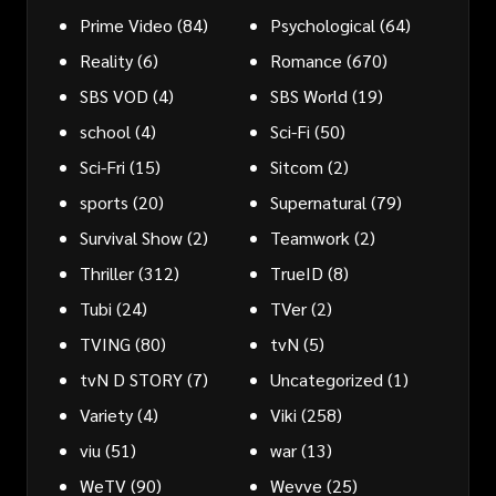
Prime Video
(84)
Psychological
(64)
Reality
(6)
Romance
(670)
SBS VOD
(4)
SBS World
(19)
school
(4)
Sci-Fi
(50)
Sci-Fri
(15)
Sitcom
(2)
sports
(20)
Supernatural
(79)
Survival Show
(2)
Teamwork
(2)
Thriller
(312)
TrueID
(8)
Tubi
(24)
TVer
(2)
TVING
(80)
tvN
(5)
tvN D STORY
(7)
Uncategorized
(1)
Variety
(4)
Viki
(258)
viu
(51)
war
(13)
WeTV
(90)
Wevve
(25)