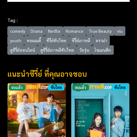
Tag :
comedy
Drama
Netflix
Romance
True Beauty
viu
youth
คอมเมดี้
ซีรี่ย์ซับไทย
ซีรี่ย์เกาหลี
ดราม่า
ดูซีรี่ย์ออนไลน์
ดูซีรี่ย์เกาหลีซับไทย
วัยรุ่น
โรแมนติก
แนะนำซีรี่ย์ ที่คุณอาจชอบ
จบแล้ว
ซับไทย
จบแล้ว
ซับไทย