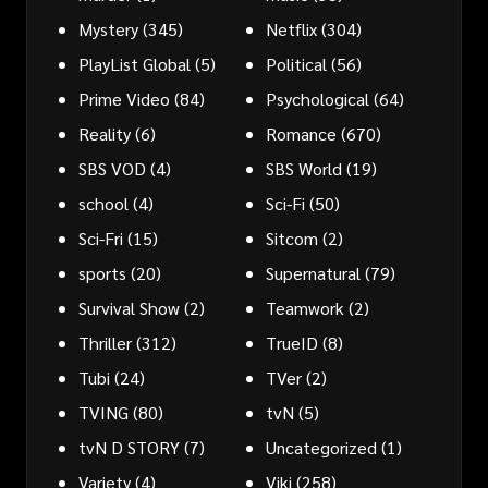
Mystery
(345)
Netflix
(304)
PlayList Global
(5)
Political
(56)
Prime Video
(84)
Psychological
(64)
Reality
(6)
Romance
(670)
SBS VOD
(4)
SBS World
(19)
school
(4)
Sci-Fi
(50)
Sci-Fri
(15)
Sitcom
(2)
sports
(20)
Supernatural
(79)
Survival Show
(2)
Teamwork
(2)
Thriller
(312)
TrueID
(8)
Tubi
(24)
TVer
(2)
TVING
(80)
tvN
(5)
tvN D STORY
(7)
Uncategorized
(1)
Variety
(4)
Viki
(258)