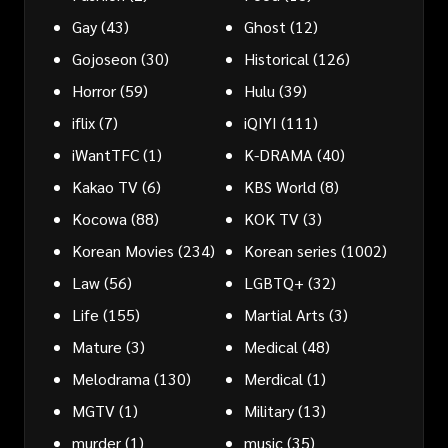
Gay
(43)
Ghost
(12)
Gojoseon
(30)
Historical
(126)
Horror
(59)
Hulu
(39)
iflix
(7)
iQIYI
(111)
iWantTFC
(1)
K-DRAMA
(40)
Kakao TV
(6)
KBS World
(8)
Kocowa
(88)
KOK TV
(3)
Korean Movies
(234)
Korean series
(1002)
Law
(56)
LGBTQ+
(32)
Life
(155)
Martial Arts
(3)
Mature
(3)
Medical
(48)
Melodrama
(130)
Merdical
(1)
MGTV
(1)
Military
(13)
murder
(1)
music
(35)