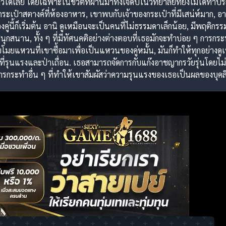
ใดเลย โดยเฉพาะในชีวิตที่ผ่านมาทั้งเจ็ดปีในวิทยาลัยที่ยังไม่ได้ทำ
เก็บกระเป๋าสตางค์ที่ห้องอาหาร, เขาพบกับเจ้าของกระเป๋าที่มีเสน่ห์มาก,
ู่นี้ก็เริ่มต้น อานิ ดูเหมือนจะเป็นคนที่ไม่ธรรมดาเล็กน้อย, มีพฤติกรรม
นุกสนาน, ทั้ง ๆ ที่มีทัศนคติอย่างต่างตอบที่เธอมักจะทำบ่อย ๆ การกร
ขโมยแหวนที่เขาซื้อมาเพื่อเป็นแหวนของคู่หมั้น, มันก็ทำให้ทุกอย่างด
นึ่งที่รุนแรงและป่าเถื่อน. เธอสามารถจัดการกับแก๊งอาชญากรวัยรุ่นโดยไ
ระทำอื่น ๆ ที่ทำให้เขาสัมผัสว่าความรุนแรงของเธอเป็นผลของบุคลิกหน