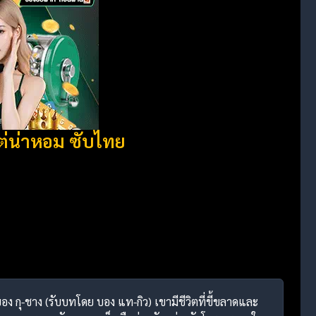
่น่าหอม ซับไทย
 กุ-ชาง (รับบทโดย บอง แท-กิว) เขามีชีวิตที่ขี้ขลาดและ