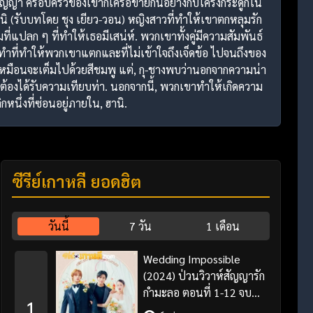
ปริญญา ครอบครัวของเขาก็เครือข่ายกันอย่างกับโครงกระดูกใน
 อานิ (รับบทโดย ชุง เยียว-วอน) หญิงสาวที่ทำให้เขาตกหลุมรัก
ที่แปลก ๆ ที่ทำให้เธอมีเสน่ห์. พวกเขาทั้งคู่มีความสัมพันธ์
ะทำที่ทำให้พวกเขาแตกและที่ไม่เข้าใจถึงเจ็ดข้อ ไปจนถึงของ
ูเหมือนจะเต็มไปด้วยสีชมพู แต่, กุ-ชางพบว่านอกจากความน่า
ม่ต้องได้รับความเทียบท่า. นอกจากนี้, พวกเขาทำให้เกิดความ
ึ่งที่ซ่อนอยู่ภายใน, ฮานิ.
ซีรี่ย์เกาหลี ยอดฮิต
วันนี้
7 วัน
1 เดือน
Wedding Impossible
(2024) ป่วนวิวาห์สัญญารัก
กำมะลอ ตอนที่ 1-12 จบ
1
พากย์ไทย/ซับไทย