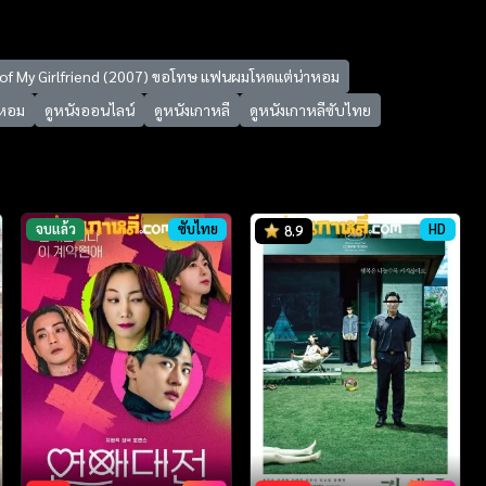
of My Girlfriend (2007) ขอโทษ แฟนผมโหดแต่น่าหอม
าหอม
ดูหนังออนไลน์
ดูหนังเกาหลี
ดูหนังเกาหลีซับไทย
จบแล้ว
ซับไทย
HD
8.9