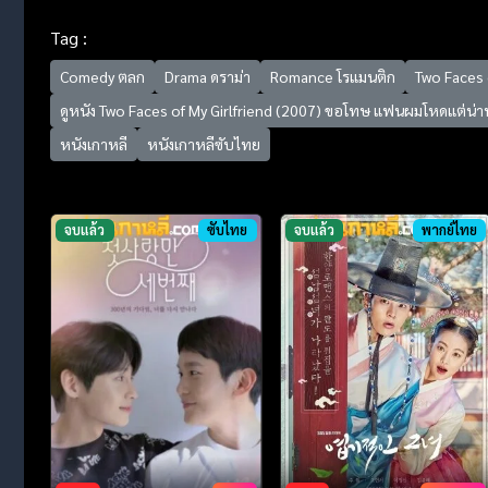
Tag :
Comedy ตลก
Drama ดราม่า
Romance โรแมนติก
Two Faces 
ดูหนัง Two Faces of My Girlfriend (2007) ขอโทษ แฟนผมโหดแต่น่
หนังเกาหลี
หนังเกาหลีซับไทย
จบแล้ว
ซับไทย
จบแล้ว
พากย์ไทย