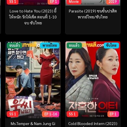
SS 1
EP 1
Movie
2019
Love to Hate You (2023) ยี้
Parasite (2019) ชนชั้นปรสิต
ให้หนัก รักให้เข็ด ตอนที่ 1-10
พากย์ไทย/ซับไทย
จบ ซับไทย
จบแล้ว
พากย์ไทย
จบแล้ว
ซับไทย
SS 1
EP 1-16
SS 1
EP 1
Ms.Temper & Nam Jung Gi
Cold Blooded Intern (2023)