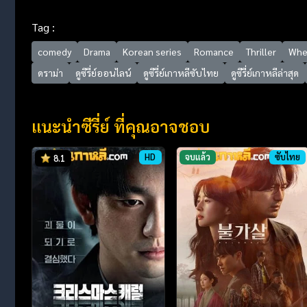
Tag :
comedy
Drama
Korean series
Romance
Thriller
Whe
ดราม่า
ดูซีรี่ย์ออนไลน์
ดูซีรี่ย์เกาหลีซับไทย
ดูซีรี่ย์เกาหลีล่าสุด
แนะนำซีรี่ย์ ที่คุณอาจชอบ
HD
จบแล้ว
ซับไทย
8.1