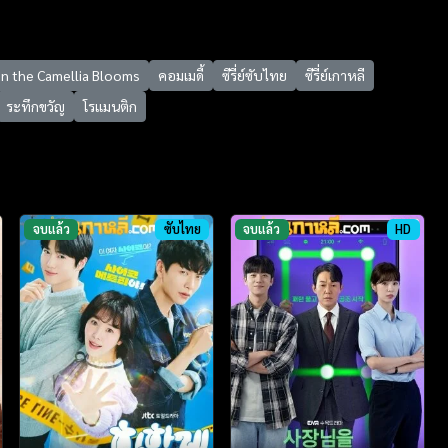
n the Camellia Blooms
คอมเมดี้
ซีรี่ย์ซับไทย
ซีรี่ย์เกาหลี
ระทึกขวัญ
โรแมนติก
จบแล้ว
ซับไทย
จบแล้ว
HD