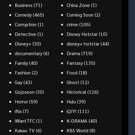
Business
(71)
China Zone
(1)
Comedy
(465)
Coming Soon
(2)
Corruption
(1)
crime
(105)
Detective
(1)
Disney Hotstar
(10)
Disney+
(30)
disney+ hotstar
(44)
documentary
(6)
Drama
(719)
Family
(40)
Fantasy
(135)
Fashion
(2)
Food
(18)
Gay
(43)
Ghost
(12)
Gojoseon
(30)
Historical
(126)
Horror
(59)
Hulu
(39)
iflix
(7)
iQIYI
(111)
iWantTFC
(1)
K-DRAMA
(40)
Kakao TV
(6)
KBS World
(8)