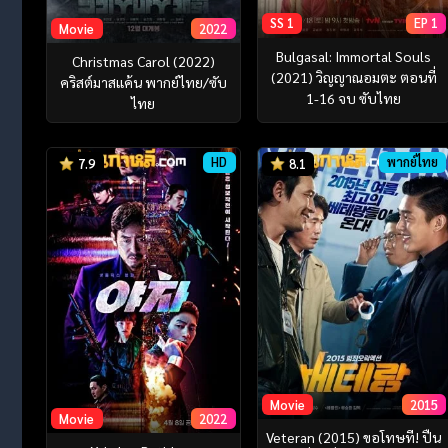
SS 1
EP 1
Movie
2022
Bulgasal: Immortal Souls
Christmas Carol (2022)
(2021) วิญญาณอมตะ ตอนที่
คริสต์มาสแค้น พากย์ไทย/ซับ
1-16 จบ ซับไทย
ไทย
HD
พากย์ไทย
7.9
8.1
Movie
2015
Movie
2022
Veteran (2015) ขอโทษที! ปืน