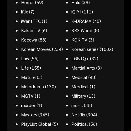
Horror
(59)
Hulu
(39)
iflix
(7)
iQIYI
(111)
iWantTFC
(1)
K-DRAMA
(40)
Kakao TV
(6)
KBS World
(8)
Kocowa
(88)
KOK TV
(3)
Korean Movies
(234)
Korean series
(1002)
Law
(56)
LGBTQ+
(32)
Life
(155)
Martial Arts
(3)
Mature
(3)
Medical
(48)
Melodrama
(130)
Merdical
(1)
MGTV
(1)
Military
(13)
murder
(1)
music
(35)
Mystery
(345)
Netflix
(304)
PlayList Global
(5)
Political
(56)