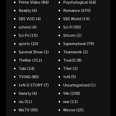
Prime Video
(84)
Psychological
(64)
Reality
(6)
Romance
(670)
SBS VOD
(4)
SBS World
(19)
school
(4)
Sci-Fi
(50)
Sci-Fri
(15)
Sitcom
(2)
sports
(20)
Supernatural
(79)
Survival Show
(2)
Teamwork
(2)
Thriller
(312)
TrueID
(8)
Tubi
(24)
TVer
(2)
TVING
(80)
tvN
(5)
tvN D STORY
(7)
Uncategorized
(1)
Variety
(4)
Viki
(258)
viu
(51)
war
(13)
WeTV
(90)
Wevve
(25)