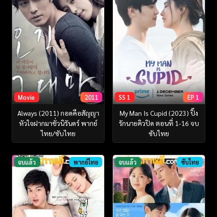
Movie
2011
SS 1
EP 1
Always (2011) กอดคือสัญญา
My Man Is Cupid (2023) ปิ๊ง
หัวใจฝากมาชั่วนิรันดร์ พากย์
รักนายคิวปิด ตอนที่ 1-16 จบ
ไทย/ซับไทย
ซับไทย
จบแล้ว
พากย์ไทย
จบแล้ว
ซับไทย