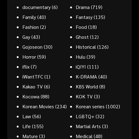
documentary
(6)
Drama
(719)
Family
(40)
Fantasy
(135)
Fashion
(2)
Food
(18)
Gay
(43)
Ghost
(12)
Gojoseon
(30)
Historical
(126)
Horror
(59)
Hulu
(39)
iflix
(7)
iQIYI
(111)
iWantTFC
(1)
K-DRAMA
(40)
Kakao TV
(6)
KBS World
(8)
Kocowa
(88)
KOK TV
(3)
Korean Movies
(234)
Korean series
(1002)
Law
(56)
LGBTQ+
(32)
Life
(155)
Martial Arts
(3)
Mature
(3)
Medical
(48)