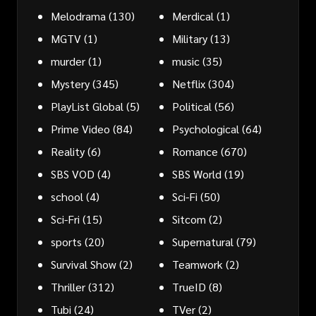
Melodrama
(130)
Merdical
(1)
MGTV
(1)
Military
(13)
murder
(1)
music
(35)
Mystery
(345)
Netflix
(304)
PlayList Global
(5)
Political
(56)
Prime Video
(84)
Psychological
(64)
Reality
(6)
Romance
(670)
SBS VOD
(4)
SBS World
(19)
school
(4)
Sci-Fi
(50)
Sci-Fri
(15)
Sitcom
(2)
sports
(20)
Supernatural
(79)
Survival Show
(2)
Teamwork
(2)
Thriller
(312)
TrueID
(8)
Tubi
(24)
TVer
(2)