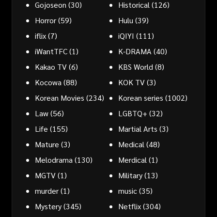
Gojoseon
(30)
Historical
(126)
Horror
(59)
Hulu
(39)
iflix
(7)
iQIYI
(111)
iWantTFC
(1)
K-DRAMA
(40)
Kakao TV
(6)
KBS World
(8)
Kocowa
(88)
KOK TV
(3)
Korean Movies
(234)
Korean series
(1002)
Law
(56)
LGBTQ+
(32)
Life
(155)
Martial Arts
(3)
Mature
(3)
Medical
(48)
Melodrama
(130)
Merdical
(1)
MGTV
(1)
Military
(13)
murder
(1)
music
(35)
Mystery
(345)
Netflix
(304)