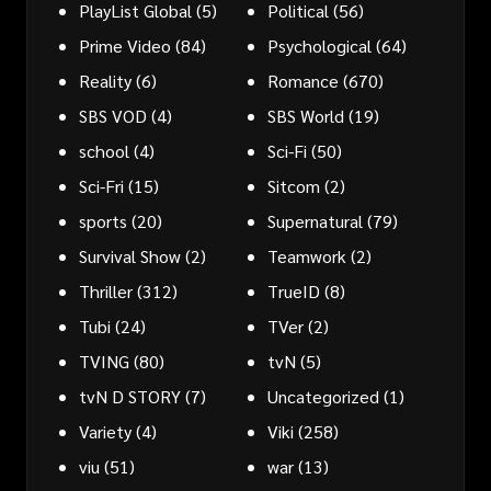
PlayList Global
(5)
Political
(56)
Prime Video
(84)
Psychological
(64)
Reality
(6)
Romance
(670)
SBS VOD
(4)
SBS World
(19)
school
(4)
Sci-Fi
(50)
Sci-Fri
(15)
Sitcom
(2)
sports
(20)
Supernatural
(79)
Survival Show
(2)
Teamwork
(2)
Thriller
(312)
TrueID
(8)
Tubi
(24)
TVer
(2)
TVING
(80)
tvN
(5)
tvN D STORY
(7)
Uncategorized
(1)
Variety
(4)
Viki
(258)
viu
(51)
war
(13)