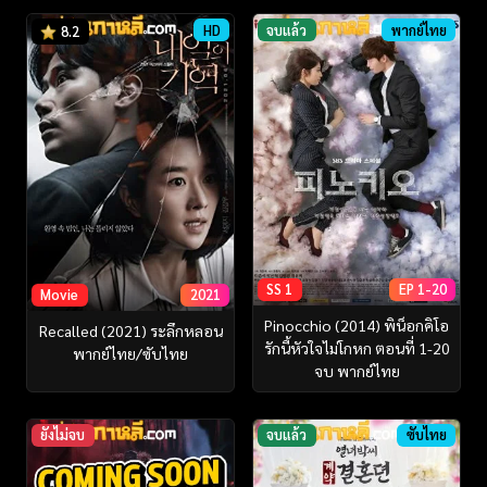
HD
จบแล้ว
พากย์ไทย
8.2
SS 1
EP 1-20
Movie
2021
Pinocchio (2014) พิน็อกคิโอ
Recalled (2021) ระลึกหลอน
รักนี้หัวใจไม่โกหก ตอนที่ 1-20
พากย์ไทย/ซับไทย
จบ พากย์ไทย
ยังไม่จบ
จบแล้ว
ซับไทย