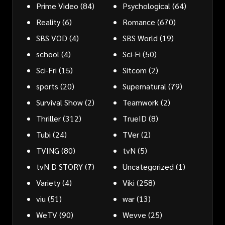
Prime Video
(84)
Psychological
(64)
Reality
(6)
Romance
(670)
SBS VOD
(4)
SBS World
(19)
school
(4)
Sci-Fi
(50)
Sci-Fri
(15)
Sitcom
(2)
sports
(20)
Supernatural
(79)
Survival Show
(2)
Teamwork
(2)
Thriller
(312)
TrueID
(8)
Tubi
(24)
TVer
(2)
TVING
(80)
tvN
(5)
tvN D STORY
(7)
Uncategorized
(1)
Variety
(4)
Viki
(258)
viu
(51)
war
(13)
WeTV
(90)
Wevve
(25)