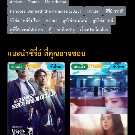
Action
Drama
Melodrama
Pandora: Beneath the Paradise (2023)
Thriller
ซีรี่ย์เกาหลี
ซีรี่ย์เกาหลีซับไทย
ดราม่า
ดูซีรี่ย์ออนไลน์
ดูซีรี่ย์เกาหลี
ดูซีรี่ย์เกาหลีซับไทย
บู๊
ระทึกขวัญ
เรื่องประโลมโลก
แนะนำซีรี่ย์ ที่คุณอาจชอบ
จบแล้ว
ซับไทย
จบแล้ว
ซับไทย