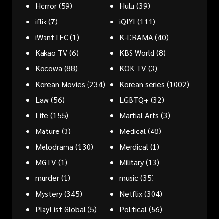
Horror
(59)
Hulu
(39)
iflix
(7)
iQIYI
(111)
iWantTFC
(1)
K-DRAMA
(40)
Kakao TV
(6)
KBS World
(8)
Kocowa
(88)
KOK TV
(3)
Korean Movies
(234)
Korean series
(1002)
Law
(56)
LGBTQ+
(32)
Life
(155)
Martial Arts
(3)
Mature
(3)
Medical
(48)
Melodrama
(130)
Merdical
(1)
MGTV
(1)
Military
(13)
murder
(1)
music
(35)
Mystery
(345)
Netflix
(304)
PlayList Global
(5)
Political
(56)