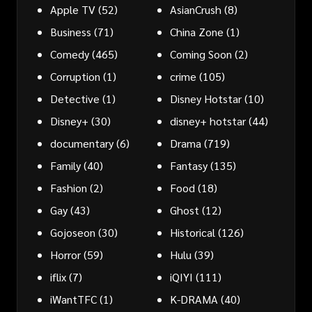
Apple TV
(52)
AsianCrush
(8)
Business
(71)
China Zone
(1)
Comedy
(465)
Coming Soon
(2)
Corruption
(1)
crime
(105)
Detective
(1)
Disney Hotstar
(10)
Disney+
(30)
disney+ hotstar
(44)
documentary
(6)
Drama
(719)
Family
(40)
Fantasy
(135)
Fashion
(2)
Food
(18)
Gay
(43)
Ghost
(12)
Gojoseon
(30)
Historical
(126)
Horror
(59)
Hulu
(39)
iflix
(7)
iQIYI
(111)
iWantTFC
(1)
K-DRAMA
(40)