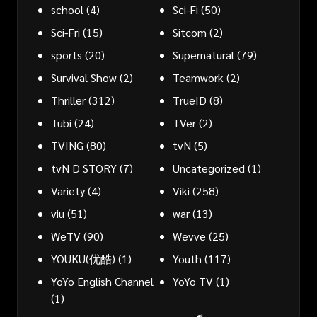
school
(4)
Sci-Fi
(50)
Sci-Fri
(15)
Sitcom
(2)
sports
(20)
Supernatural
(79)
Survival Show
(2)
Teamwork
(2)
Thriller
(312)
TrueID
(8)
Tubi
(24)
TVer
(2)
TVING
(80)
tvN
(5)
tvN D STORY
(7)
Uncategorized
(1)
Variety
(4)
Viki
(258)
viu
(51)
war
(13)
WeTV
(90)
Wevve
(25)
YOUKU(优酷)
(1)
Youth
(117)
YoYo English Channel
YoYo TV
(1)
(1)