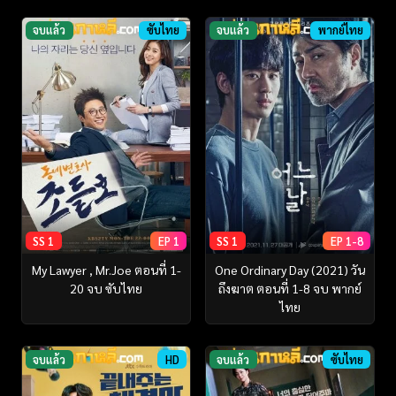
จบแล้ว
ซับไทย
จบแล้ว
พากย์ไทย
SS 1
EP 1
SS 1
EP 1-8
My Lawyer , Mr.Joe ตอนที่ 1-
One Ordinary Day (2021) วัน
20 จบ ซับไทย
ถึงฆาต ตอนที่ 1-8 จบ พากย์
ไทย
จบแล้ว
HD
จบแล้ว
ซับไทย