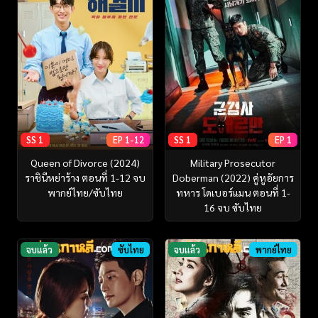
SS 1
EP 1-12
SS 1
EP 1
Queen of Divorce (2024)
Military Prosecutor
ราชินีหย่าร้าง ตอนที่ 1-12 จบ
Doberman (2022) คู่หูอัยการ
พากย์ไทย/ซับไทย
ทหาร โดเบอร์แมน ตอนที่ 1-
16 จบ ซับไทย
จบแล้ว
ซับไทย
จบแล้ว
พากย์ไทย