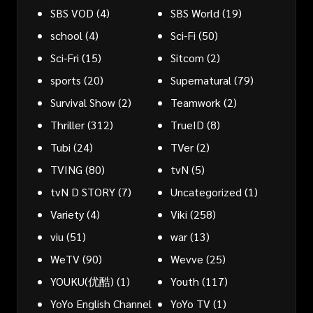
SBS VOD
(4)
SBS World
(19)
school
(4)
Sci-Fi
(50)
Sci-Fri
(15)
Sitcom
(2)
sports
(20)
Supernatural
(79)
Survival Show
(2)
Teamwork
(2)
Thriller
(312)
TrueID
(8)
Tubi
(24)
TVer
(2)
TVING
(80)
tvN
(5)
tvN D STORY
(7)
Uncategorized
(1)
Variety
(4)
Viki
(258)
viu
(51)
war
(13)
WeTV
(90)
Wevve
(25)
YOUKU(优酷)
(1)
Youth
(117)
YoYo English Channel
YoYo TV
(1)