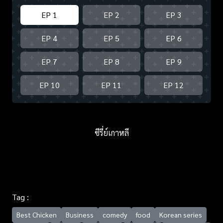
EP 1
EP 2
EP 3
EP 4
EP 5
EP 6
EP 7
EP 8
EP 9
EP 10
EP 11
EP 12
ซีรี่ย์เกาหลี
Tag :
Best Chicken
Business
comedy
food
Korean series