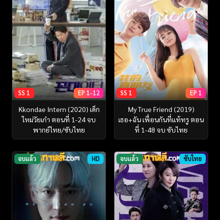
SS 1
EP 1-12
SS 1
EP 1
Kkondae Intern (2020) เด็ก
My True Friend (2019)
ใหม่วัยเก๋า ตอนที่ 1-24 จบ
เธอ+ฉัน เพื่อนกันที่แท้ทรู ตอน
พากย์ไทย/ซับไทย
ที่ 1-48 จบ ซับไทย
จบแล้ว
HD
จบแล้ว
ซับไทย