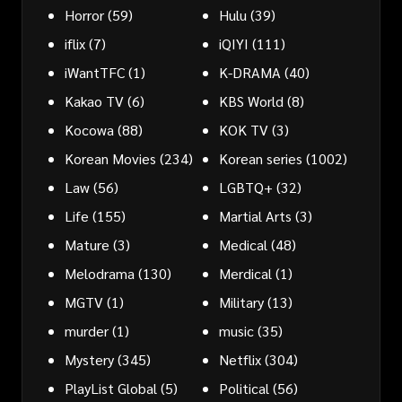
Horror
(59)
Hulu
(39)
iflix
(7)
iQIYI
(111)
iWantTFC
(1)
K-DRAMA
(40)
Kakao TV
(6)
KBS World
(8)
Kocowa
(88)
KOK TV
(3)
Korean Movies
(234)
Korean series
(1002)
Law
(56)
LGBTQ+
(32)
Life
(155)
Martial Arts
(3)
Mature
(3)
Medical
(48)
Melodrama
(130)
Merdical
(1)
MGTV
(1)
Military
(13)
murder
(1)
music
(35)
Mystery
(345)
Netflix
(304)
PlayList Global
(5)
Political
(56)