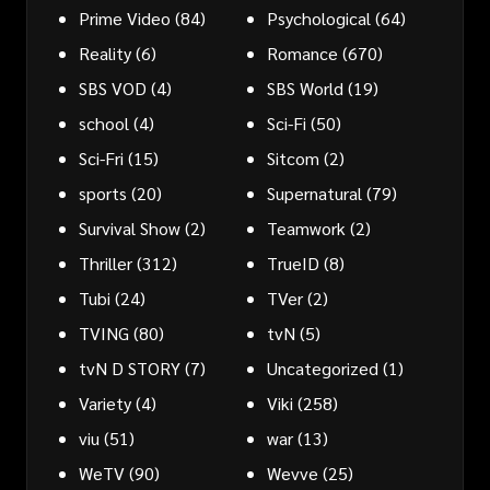
Prime Video
(84)
Psychological
(64)
Reality
(6)
Romance
(670)
SBS VOD
(4)
SBS World
(19)
school
(4)
Sci-Fi
(50)
Sci-Fri
(15)
Sitcom
(2)
sports
(20)
Supernatural
(79)
Survival Show
(2)
Teamwork
(2)
Thriller
(312)
TrueID
(8)
Tubi
(24)
TVer
(2)
TVING
(80)
tvN
(5)
tvN D STORY
(7)
Uncategorized
(1)
Variety
(4)
Viki
(258)
viu
(51)
war
(13)
WeTV
(90)
Wevve
(25)