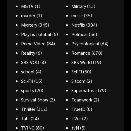
MGTV
(1)
Military
(13)
murder
(1)
music
(35)
Mystery
(345)
Netflix
(304)
PlayList Global
(5)
Political
(56)
Prime Video
(84)
Psychological
(64)
Reality
(6)
Romance
(670)
SBS VOD
(4)
SBS World
(19)
school
(4)
Sci-Fi
(50)
Sci-Fri
(15)
Sitcom
(2)
sports
(20)
Supernatural
(79)
Survival Show
(2)
Teamwork
(2)
Thriller
(312)
TrueID
(8)
Tubi
(24)
TVer
(2)
TVING
(80)
tvN
(5)