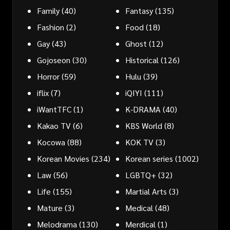
Family
(40)
Fantasy
(135)
Fashion
(2)
Food
(18)
Gay
(43)
Ghost
(12)
Gojoseon
(30)
Historical
(126)
Horror
(59)
Hulu
(39)
iflix
(7)
iQIYI
(111)
iWantTFC
(1)
K-DRAMA
(40)
Kakao TV
(6)
KBS World
(8)
Kocowa
(88)
KOK TV
(3)
Korean Movies
(234)
Korean series
(1002)
Law
(56)
LGBTQ+
(32)
Life
(155)
Martial Arts
(3)
Mature
(3)
Medical
(48)
Melodrama
(130)
Merdical
(1)