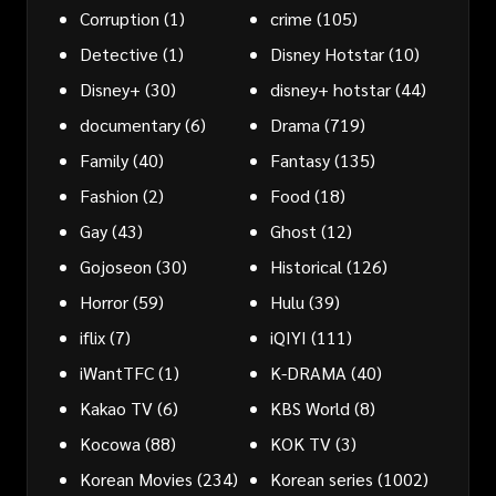
Corruption
(1)
crime
(105)
Detective
(1)
Disney Hotstar
(10)
Disney+
(30)
disney+ hotstar
(44)
documentary
(6)
Drama
(719)
Family
(40)
Fantasy
(135)
Fashion
(2)
Food
(18)
Gay
(43)
Ghost
(12)
Gojoseon
(30)
Historical
(126)
Horror
(59)
Hulu
(39)
iflix
(7)
iQIYI
(111)
iWantTFC
(1)
K-DRAMA
(40)
Kakao TV
(6)
KBS World
(8)
Kocowa
(88)
KOK TV
(3)
Korean Movies
(234)
Korean series
(1002)