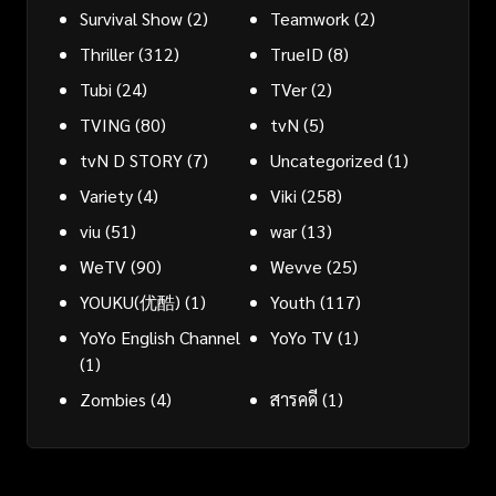
Survival Show
(2)
Teamwork
(2)
Thriller
(312)
TrueID
(8)
Tubi
(24)
TVer
(2)
TVING
(80)
tvN
(5)
tvN D STORY
(7)
Uncategorized
(1)
Variety
(4)
Viki
(258)
viu
(51)
war
(13)
WeTV
(90)
Wevve
(25)
YOUKU(优酷)
(1)
Youth
(117)
YoYo English Channel
YoYo TV
(1)
(1)
Zombies
(4)
สารคดี
(1)