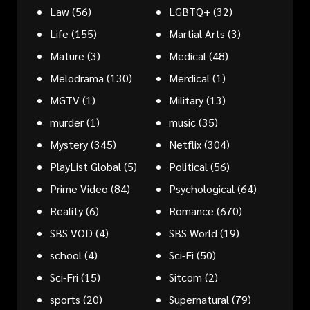
Law
(56)
LGBTQ+
(32)
Life
(155)
Martial Arts
(3)
Mature
(3)
Medical
(48)
Melodrama
(130)
Merdical
(1)
MGTV
(1)
Military
(13)
murder
(1)
music
(35)
Mystery
(345)
Netflix
(304)
PlayList Global
(5)
Political
(56)
Prime Video
(84)
Psychological
(64)
Reality
(6)
Romance
(670)
SBS VOD
(4)
SBS World
(19)
school
(4)
Sci-Fi
(50)
Sci-Fri
(15)
Sitcom
(2)
sports
(20)
Supernatural
(79)