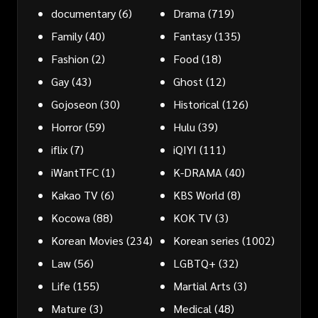
documentary
(6)
Drama
(719)
Family
(40)
Fantasy
(135)
Fashion
(2)
Food
(18)
Gay
(43)
Ghost
(12)
Gojoseon
(30)
Historical
(126)
Horror
(59)
Hulu
(39)
iflix
(7)
iQIYI
(111)
iWantTFC
(1)
K-DRAMA
(40)
Kakao TV
(6)
KBS World
(8)
Kocowa
(88)
KOK TV
(3)
Korean Movies
(234)
Korean series
(1002)
Law
(56)
LGBTQ+
(32)
Life
(155)
Martial Arts
(3)
Mature
(3)
Medical
(48)