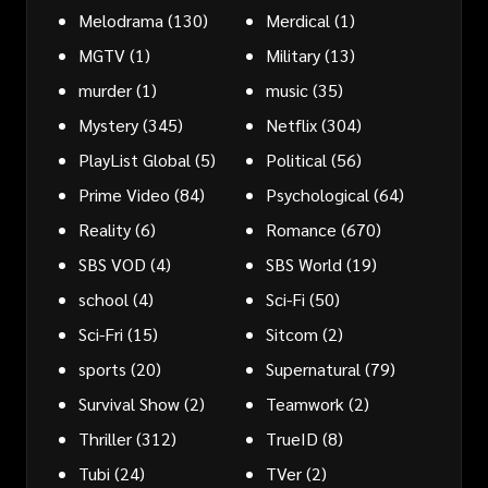
Melodrama
(130)
Merdical
(1)
MGTV
(1)
Military
(13)
murder
(1)
music
(35)
Mystery
(345)
Netflix
(304)
PlayList Global
(5)
Political
(56)
Prime Video
(84)
Psychological
(64)
Reality
(6)
Romance
(670)
SBS VOD
(4)
SBS World
(19)
school
(4)
Sci-Fi
(50)
Sci-Fri
(15)
Sitcom
(2)
sports
(20)
Supernatural
(79)
Survival Show
(2)
Teamwork
(2)
Thriller
(312)
TrueID
(8)
Tubi
(24)
TVer
(2)