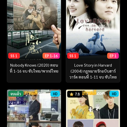
SS 1
EP 1-16
SS 1
EP 1
Nobody Knows (2020) ตอน
Love Story in Harvard
ที่ 1-16 จบ ซับไทย/พากย์ไทย
(2004) กฎหมายรักฉบับฮาร์
วาร์ด ตอนที่ 1-11 จบ ซับไทย
จบแล้ว
HD
HD
7.8