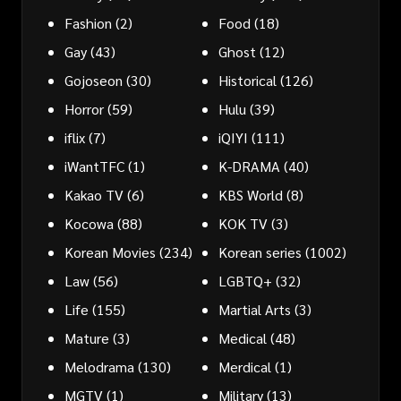
Fashion
(2)
Food
(18)
Gay
(43)
Ghost
(12)
Gojoseon
(30)
Historical
(126)
Horror
(59)
Hulu
(39)
iflix
(7)
iQIYI
(111)
iWantTFC
(1)
K-DRAMA
(40)
Kakao TV
(6)
KBS World
(8)
Kocowa
(88)
KOK TV
(3)
Korean Movies
(234)
Korean series
(1002)
Law
(56)
LGBTQ+
(32)
Life
(155)
Martial Arts
(3)
Mature
(3)
Medical
(48)
Melodrama
(130)
Merdical
(1)
MGTV
(1)
Military
(13)