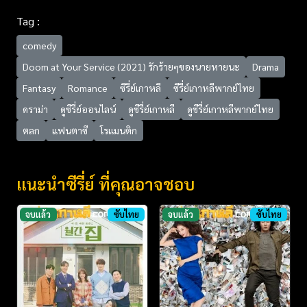
Tag :
comedy
Doom at Your Service (2021) รักร้ายๆของนายหายนะ
Drama
Fantasy
Romance
ซีรี่ย์เกาหลี
ซีรี่ย์เกาหลีพากย์ไทย
ดราม่า
ดูซีรี่ย์ออนไลน์
ดูซีรี่ย์เกาหลี
ดูซีรี่ย์เกาหลีพากย์ไทย
ตลก
แฟนตาซี
โรแมนติก
แนะนำซีรี่ย์ ที่คุณอาจชอบ
จบแล้ว
ซับไทย
จบแล้ว
ซับไทย