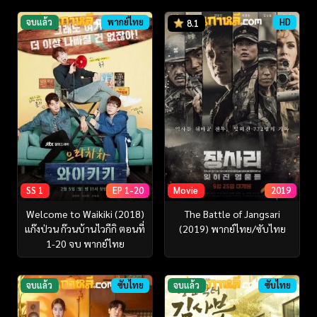
จบแล้ว
พากย์ไทย
HD
8.1
SS 1
EP 1-20
Movie
2019
Welcome to Waikiki (2018)
The Battle of Jangsari
แก๊งป่วน ก๊วนบ้านไวกีกิ ตอนที่
(2019) พากย์ไทย/ซับไทย
1-20 จบ พากย์ไทย
จบแล้ว
ซับไทย
จบแล้ว
ซับไทย