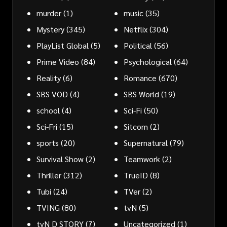
murder
(1)
music
(35)
Mystery
(345)
Netflix
(304)
PlayList Global
(5)
Political
(56)
Prime Video
(84)
Psychological
(64)
Reality
(6)
Romance
(670)
SBS VOD
(4)
SBS World
(19)
school
(4)
Sci-Fi
(50)
Sci-Fri
(15)
Sitcom
(2)
sports
(20)
Supernatural
(79)
Survival Show
(2)
Teamwork
(2)
Thriller
(312)
TrueID
(8)
Tubi
(24)
TVer
(2)
TVING
(80)
tvN
(5)
tvN D STORY
(7)
Uncategorized
(1)