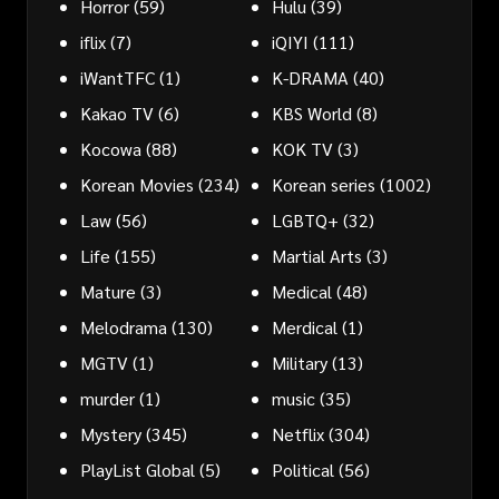
Horror
(59)
Hulu
(39)
iflix
(7)
iQIYI
(111)
iWantTFC
(1)
K-DRAMA
(40)
Kakao TV
(6)
KBS World
(8)
Kocowa
(88)
KOK TV
(3)
Korean Movies
(234)
Korean series
(1002)
Law
(56)
LGBTQ+
(32)
Life
(155)
Martial Arts
(3)
Mature
(3)
Medical
(48)
Melodrama
(130)
Merdical
(1)
MGTV
(1)
Military
(13)
murder
(1)
music
(35)
Mystery
(345)
Netflix
(304)
PlayList Global
(5)
Political
(56)