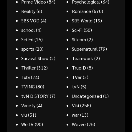
Prime Video
(84)
Psychological
(64)
Reality
(6)
Romance
(670)
SBS VOD
(4)
SBS World
(19)
school
(4)
Sci-Fi
(50)
Sci-Fri
(15)
Sitcom
(2)
sports
(20)
Supernatural
(79)
Survival Show
(2)
Teamwork
(2)
Thriller
(312)
TrueID
(8)
Tubi
(24)
TVer
(2)
TVING
(80)
tvN
(5)
tvN D STORY
(7)
Uncategorized
(1)
Variety
(4)
Viki
(258)
viu
(51)
war
(13)
WeTV
(90)
Wevve
(25)